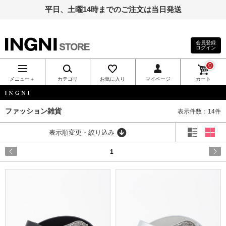
平日、土曜14時までのご注文は当日発送
会員登録
ログイン
INGNI（イン
0
グ）公式通
メニュー＋
カテゴリ
お気に入り
マイページ
カート
販｜INGNI
INGNI
ファッション雑貨
表示件数：14件
STORE
表示順変更・絞り込み
1