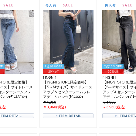
FF
2点10％OFF
2点10％OFF
20％off
20％off
[ INGNI ]
[ INGNI ]
 STORE限定価格】
【INGNI STORE限定価格】
【INGNI STORE
サイズ】サイドレース
【S～Mサイズ】サイドレース
【S～Mサイズ】サ
センターシームフレ
アップ＆センターシームフレ
アップ＆センターシ
ツ(ﾃﾞﾆﾑ/ﾌﾞﾙｰ)
アデニムパンツ(ﾃﾞﾆﾑ/ｺﾝ)
アデニムパンツ(ｸﾞﾚｰ
￥4,950
￥4,950
税込)
￥3,960(税込)
￥3,960(税込)