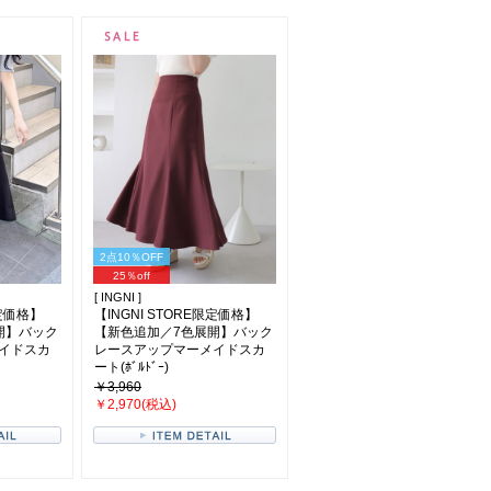
2点10％OFF
25％off
[ INGNI ]
限定価格】
【INGNI STORE限定価格】
開】バック
【新色追加／7色展開】バック
イドスカ
レースアップマーメイドスカ
ート(ﾎﾞﾙﾄﾞｰ)
￥3,960
￥2,970(税込)