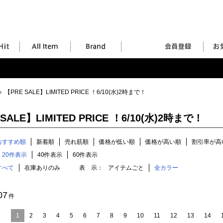
【PRE SALE】LIMITED PRICE ！6/10(水)2時まで！
SALE】LIMITED PRICE ！6/10(水)2時まで！
おすすめ順
新着順
売れ筋順
価格が低い順
価格が高い順
割引率が高
20件表示
40件表示
60件表示
すべて
在庫ありのみ
表 示：
アイテムごと
全カラー
07
件
1
2
3
4
5
6
7
8
9
10
11
12
13
14