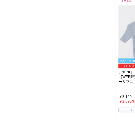
2点10％O
21％off
[ INGNI ]
【WEB
ーリブニット
￥3,190
￥2,530(