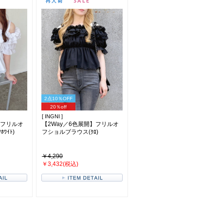
2点10％OFF
20％off
[ INGNI ]
】フリルオ
【2Way／6色展開】フリルオ
ﾜｲﾄ)
フショルブラウス(ｸﾛ)
￥4,290
￥3,432(税込)