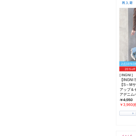
2点10％O
20％off
[ INGNI ]
【INGNI
【S～M
アップ＆
アデニムパン
￥4,950
￥3,960(