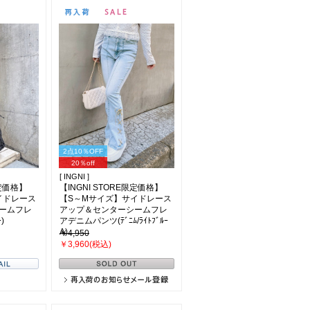
2点10％OFF
20％off
[ INGNI ]
限定価格】
【INGNI STORE限定価格】
イドレース
【S～Mサイズ】サイドレース
ームフレ
アップ＆センターシームフレ
)
アデニムパンツ(ﾃﾞﾆﾑ/ﾗｲﾄﾌﾞﾙｰ
A)
￥4,950
￥3,960(税込)