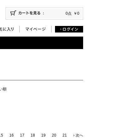
0点
￥0
い順
15
16
17
18
19
20
21
次へ