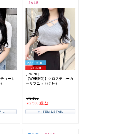
2点10％OFF
21％off
[ INGNI ]
スチョーカ
【WEB限定】クロスチョーカ
)
ーリブニット(ｸﾞﾚｰ)
￥3,190
￥2,530(税込)