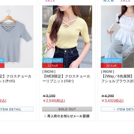
FF
2点10％OFF
2点10％OFF
21％off
20％off
[ INGNI ]
[ INGNI ]
限定】クロスチョーカ
【WEB限定】クロスチョーカ
【2Way／6色展開
(ｻｯｸｽ)
ーリブニット(ｲｴﾛｰ)
フショルブラウス(ｵﾌﾎ
￥3,190
￥4,290
税込)
￥2,530(税込)
￥3,432(税込)