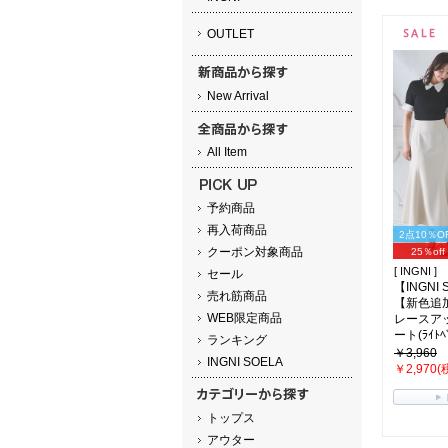
OUTLET
New Arrival
All Item
予約商品
再入荷商品
2点10％O
クーポン対象商品
25％off
[ INGNI ]
セール
【INGNI
売れ筋商品
【新色追
WEB限定商品
レースア
ート(ﾗｲﾄﾍﾞ
ランキング
￥3,960
INGNI SOELA
￥2,970(
トップス
アウター