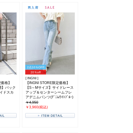
2点10％OFF
20％off
[ INGNI ]
限定価格】
【INGNI STORE限定価格】
開】バック
【S～Mサイズ】サイドレース
イドスカ
アップ＆センターシームフレ
アデニムパンツ(ﾃﾞﾆﾑ/ﾗｲﾄﾌﾞﾙｰ)
￥4,950
￥3,960(税込)