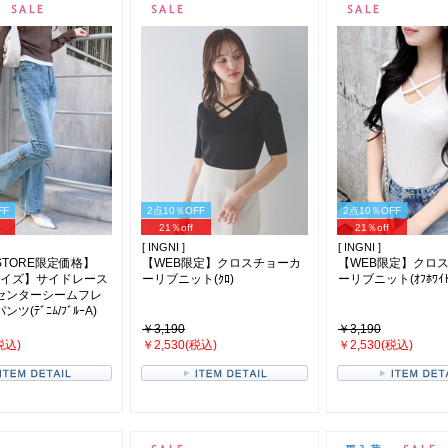
FF
2点10％OFF
2点10％OFF
21％off
21％off
[ INGNI ]
[ INGNI ]
 STORE限定価格】
【WEB限定】クロスチョーカ
【WEB限定】クロ
サイズ】サイドレース
ーリブニット(ｸﾛ)
ーリブニット(ｵﾌﾎﾜｲﾄ
センターシームフレ
ツ(ﾃﾞﾆﾑ/ﾌﾞﾙｰA)
￥3,190
￥3,190
税込)
￥2,530(税込)
￥2,530(税込)