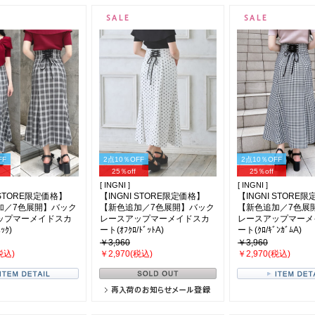
FF
2点10％OFF
2点10％OFF
25％off
25％off
[ INGNI ]
[ INGNI ]
 STORE限定価格】
【INGNI STORE限定価格】
【INGNI STORE
加／7色展開】バック
【新色追加／7色展開】バック
【新色追加／7色展
ップマーメイドスカ
レースアップマーメイドスカ
レースアップマーメ
ｯｸ)
ート(ｵﾌｸﾛ/ﾄﾞｯﾄA)
ート(ｸﾛ/ｷﾞﾝｶﾞﾑA)
￥3,960
￥3,960
税込)
￥2,970(税込)
￥2,970(税込)