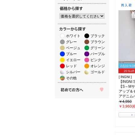
ホワイト
ブラック
グレー
ブラウン
ベージュ
グリーン
ブルー
パープル
イエロー
ピンク
レッド
オレンジ
2点10％O
20％off
シルバー
ゴールド
[ INGNI ]
その他
【INGNI
【S～M
アップ＆
アデニムパン
￥4,950
￥3,960(