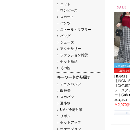
ニット
ワンピース
スカート
パンツ
ストール・マフラー
バッグ
シューズ
アクセサリー
ファッション雑貨
セット商品
2点10％O
その他
25％off
[ INGNI ]
【INGNI
デニムパンツ
【新色追
レースア
低身長
ート(ｸﾛ/ﾁｪ
スカパン
￥3,960
夏小物
￥2,970(
UV・冷房対策
リボン
セットアップ
オケージョン