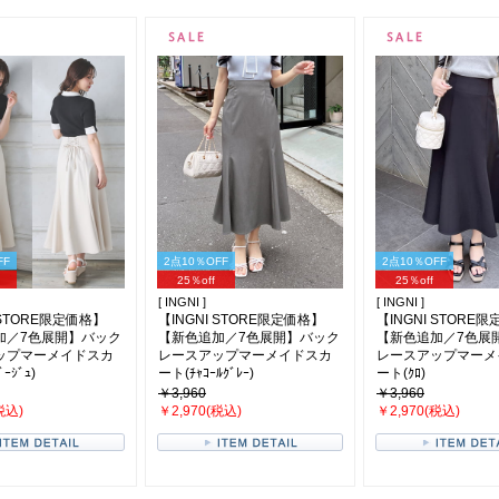
FF
2点10％OFF
2点10％OFF
25％off
25％off
[ INGNI ]
[ INGNI ]
 STORE限定価格】
【INGNI STORE限定価格】
【INGNI STORE
加／7色展開】バック
【新色追加／7色展開】バック
【新色追加／7色展
ップマーメイドスカ
レースアップマーメイドスカ
レースアップマーメ
ｰｼﾞｭ)
ート(ﾁｬｺｰﾙｸﾞﾚｰ)
ート(ｸﾛ)
￥3,960
￥3,960
税込)
￥2,970(税込)
￥2,970(税込)