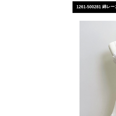
綿レー
1261-500281