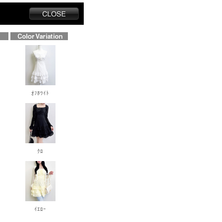
ｵﾌﾎﾜｲﾄ
ｸﾛ
ｲｴﾛｰ