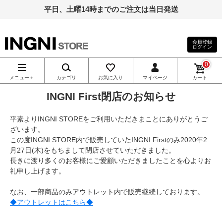
平日、土曜14時までのご注文は当日発送
会員登録
ログイン
INGNI（イン
0
グ）公式通
メニュー＋
カテゴリ
お気に入り
マイページ
カート
INGNI First閉店のお知らせ
販｜INGNI
平素よりINGNI STOREをご利用いただきまことにありがとうご
STORE
ざいます。
この度INGNI STORE内で販売していたINGNI Firstのみ2020年2
月27日(木)をもちまして閉店させていただきました。
長きに渡り多くのお客様にご愛顧いただきましたことを心よりお
礼申し上げます。
なお、一部商品のみアウトレット内で販売継続しております。
◆アウトレットはこちら◆