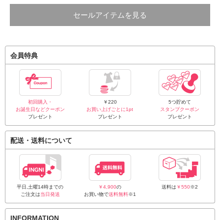
セールアイテムを見る
会員特典
初回購入・
￥220
5つ貯めて
お誕生日などクーポン
お買い上げごとに1pt
スタンプクーポン
プレゼント
プレゼント
プレゼント
配送・送料について
平日,土曜14時までの
￥4,900
の
送料は
￥550
※2
ご注文は
当日発送
お買い物で
送料無料
※1
INFORMATION