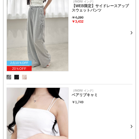
［INGNI イング］
【WEB限定】サイドレースアップ
スウェットパンツ
￥4,290
￥3,432
2点10％OFF
20％OFF
［INGNI イング］
ベアリブキャミ
￥1,749