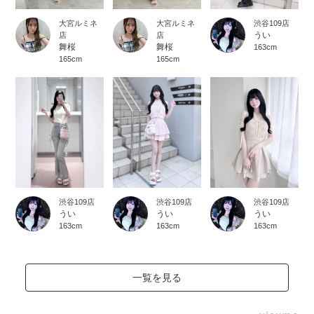
大宮ルミネ
大宮ルミネ
渋谷109店
うい
店
店
舞桜
舞桜
163cm
165cm
165cm
渋谷109店
渋谷109店
渋谷109店
うい
うい
うい
163cm
163cm
163cm
一覧を見る