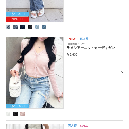
2点10％OFF
20％OFF
NEW
再入荷
［INGNI イング］
ラメシアーニットカーディガン
￥3,630
2点10％OFF
再入荷
SALE