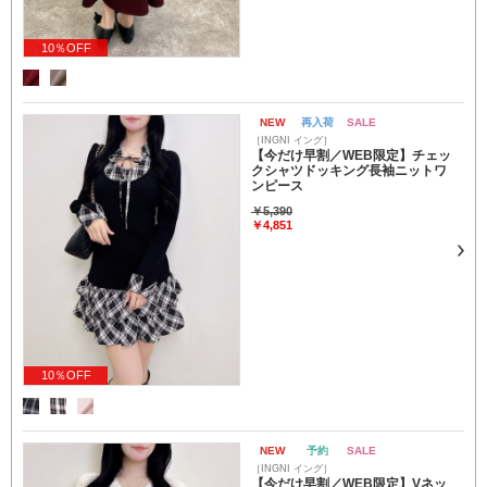
10％OFF
NEW
再入荷
SALE
［INGNI イング］
【今だけ早割／WEB限定】チェッ
クシャツドッキング長袖ニットワ
ンピース
￥5,390
￥4,851
10％OFF
NEW
予約
SALE
［INGNI イング］
【今だけ早割／WEB限定】Vネッ