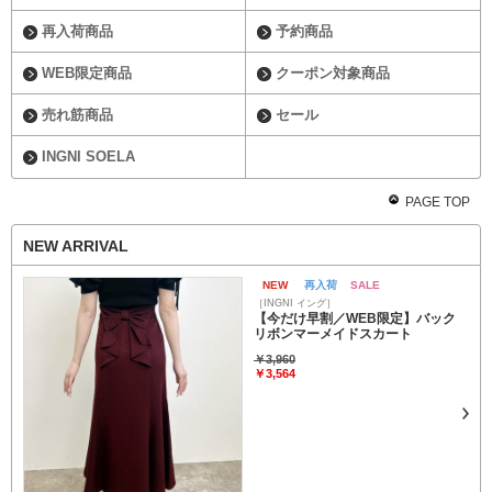
再入荷商品
予約商品
WEB限定商品
クーポン対象商品
売れ筋商品
セール
INGNI SOELA
PAGE TOP
NEW ARRIVAL
NEW
再入荷
SALE
［INGNI イング］
【今だけ早割／WEB限定】バック
リボンマーメイドスカート
￥3,960
￥3,564