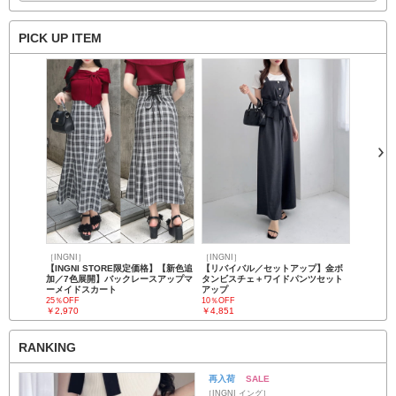
PICK UP ITEM
前
次
へ
へ
［INGNI］
［INGNI］
【INGNI STORE限定価格】【新色追
【リバイバル／セットアップ】金ボ
加／7色展開】バックレースアップマ
タンビスチェ＋ワイドパンツセット
ーメイドスカート
アップ
25％OFF
10％OFF
￥2,970
￥4,851
RANKING
再入荷
SALE
［INGNI イング］