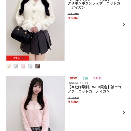
クリボンボタンフェザーニットカ
ーディガン
￥4,290
￥3,861
10％OFF
NEW
予約
SALE
［INGNI イング］
【今だけ早割／WEB限定】袖エコ
ファーニットカーディガン
￥3,960
￥3,564