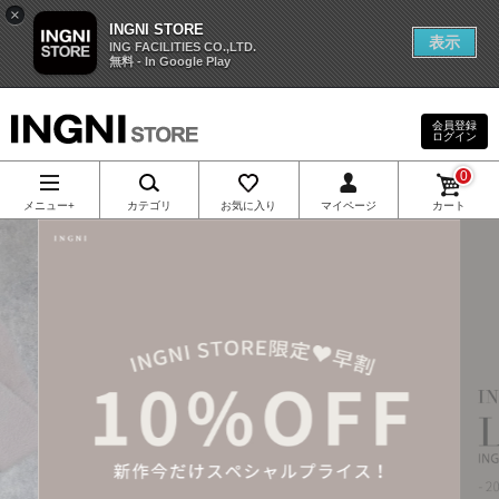
×
INGNI STORE
表示
ING FACILITIES CO.,LTD.
無料 - In Google Play
会員登録
ログイン
INGNI（イン
0
グ）公式通
メニュー+
カテゴリ
お気に入り
マイページ
カート
販｜INGNI
STORE