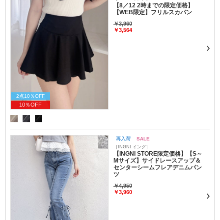
【8／12 2時までの限定価格】
【WEB限定】フリルスカパン
￥3,960
￥3,564
2点10％OFF
10％OFF
再入荷
SALE
［INGNI イング］
【INGNI STORE限定価格】【S～
Mサイズ】サイドレースアップ＆
センターシームフレアデニムパン
ツ
￥4,950
￥3,960