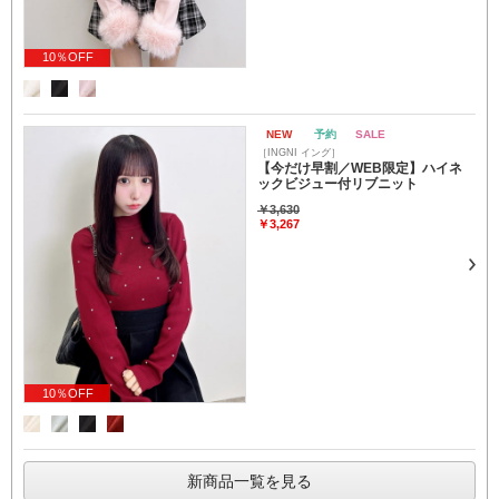
10％OFF
NEW
予約
SALE
［INGNI イング］
【今だけ早割／WEB限定】ハイネ
ックビジュー付リブニット
￥3,630
￥3,267
10％OFF
新商品一覧を見る