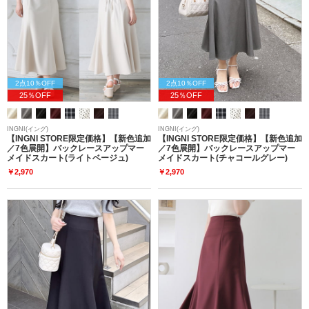
2点10％OFF
2点10％OFF
25％OFF
25％OFF
INGNI(イング)
INGNI(イング)
【INGNI STORE限定価格】【新色追加
【INGNI STORE限定価格】【新色追加
／7色展開】バックレースアップマー
／7色展開】バックレースアップマー
メイドスカート(ライトベージュ)
メイドスカート(チャコールグレー)
￥2,970
￥2,970