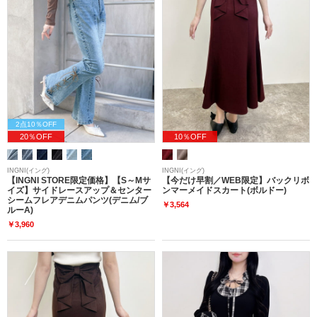
2点10％OFF
20％OFF
10％OFF
INGNI(イング)
INGNI(イング)
【INGNI STORE限定価格】【S～Mサ
【今だけ早割／WEB限定】バックリボ
イズ】サイドレースアップ＆センター
ンマーメイドスカート(ボルドー)
シームフレアデニムパンツ(デニム/ブ
￥3,564
ルーA)
￥3,960