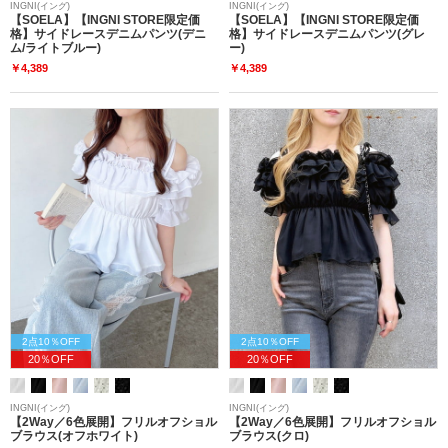
INGNI(イング)
INGNI(イング)
【SOELA】【INGNI STORE限定価
【SOELA】【INGNI STORE限定価
格】サイドレースデニムパンツ(デニ
格】サイドレースデニムパンツ(グレ
ム/ライトブルー)
ー)
￥4,389
￥4,389
2点10％OFF
2点10％OFF
20％OFF
20％OFF
INGNI(イング)
INGNI(イング)
【2Way／6色展開】フリルオフショル
【2Way／6色展開】フリルオフショル
ブラウス(オフホワイト)
ブラウス(クロ)