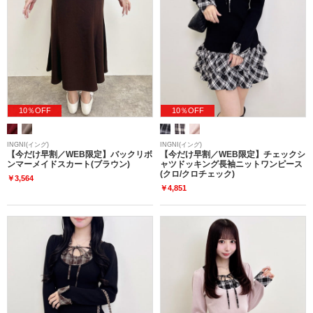
10％OFF
10％OFF
INGNI(イング)
INGNI(イング)
【今だけ早割／WEB限定】バックリボ
【今だけ早割／WEB限定】チェックシ
ンマーメイドスカート(ブラウン)
ャツドッキング長袖ニットワンピース
(クロ/クロチェック)
￥3,564
￥4,851