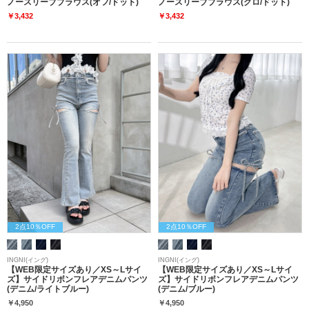
ノースリーブブラウス(オフ/ドット)
ノースリーブブラウス(クロ/ドット)
￥3,432
￥3,432
2点10％OFF
2点10％OFF
INGNI(イング)
INGNI(イング)
【WEB限定サイズあり／XS～Lサイ
【WEB限定サイズあり／XS～Lサイ
ズ】サイドリボンフレアデニムパンツ
ズ】サイドリボンフレアデニムパンツ
(デニム/ライトブルー)
(デニム/ブルー)
￥4,950
￥4,950