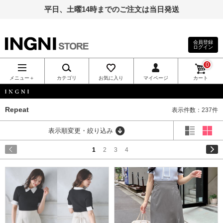
平日、土曜14時までのご注文は当日発送
会員登録
ログイン
INGNI（イン
0
グ）公式通
メニュー＋
カテゴリ
お気に入り
マイページ
カート
販｜INGNI
INGNI
Repeat
表示件数：237件
STORE
表示順変更・絞り込み
1
2
3
4