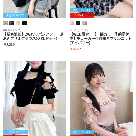
2点10％OFF
10％OFF
2点10％OFF
INGNI(イング)
INGNI(イング)
【新色追加】2Wayリボンアソート肩
【WEB限定】【一部カラー予約受付
あきフリルブラウス(クロ/ドット)
中】チョーカー付肩開きフリルニット
(アイボリー)
￥3,289
￥3,267
2点10％OFF
2点10％OFF