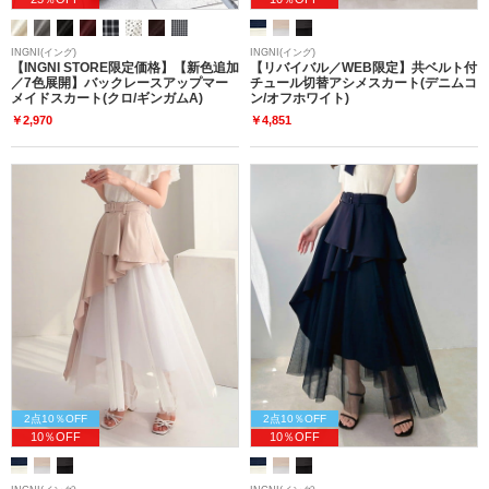
INGNI(イング)
INGNI(イング)
【INGNI STORE限定価格】【新色追加
【リバイバル／WEB限定】共ベルト付
／7色展開】バックレースアップマー
チュール切替アシメスカート(デニムコ
メイドスカート(クロ/ギンガムA)
ン/オフホワイト)
￥2,970
￥4,851
2点10％OFF
2点10％OFF
10％OFF
10％OFF