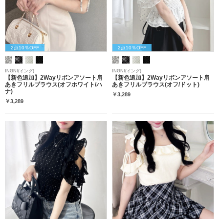
2点10％OFF
2点10％OFF
INGNI(イング)
INGNI(イング)
【新色追加】2Wayリボンアソート肩
【新色追加】2Wayリボンアソート肩
あきフリルブラウス(オフホワイト/ハ
あきフリルブラウス(オフ/ドット)
ナ)
￥3,289
￥3,289