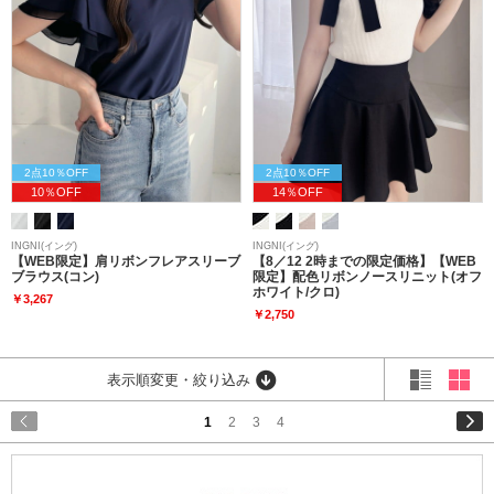
2点10％OFF
2点10％OFF
10％OFF
14％OFF
INGNI(イング)
INGNI(イング)
【WEB限定】肩リボンフレアスリーブ
【8／12 2時までの限定価格】【WEB
ブラウス(コン)
限定】配色リボンノースリニット(オフ
ホワイト/クロ)
￥3,267
￥2,750
表示順変更・絞り込み
1
2
3
4