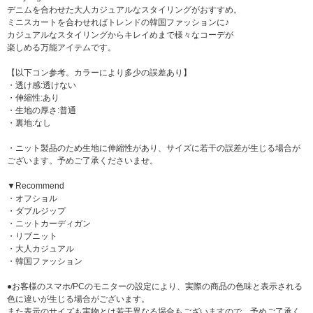
デニムを合わせた大人カジュアルなスタイリングがおすすめ。
ミニスカートを合わせればトレンドの韓国ファッションに♪
カジュアルなスタイリングからキレイめまで様々なコーデが
楽しめる万能アイテムです。
【以下コン参考。カラーにより多少の誤差あり】
・透け感:透けない
・伸縮性:あり
・生地の厚さ:普通
・裏地:なし
・ニット製品のため生地に伸縮性があり、サイズに若干の誤差が生じる場合が
ございます。予めご了承くださいませ。
▼Recommend
・オフショル
・ダブルジップ
・ニットカーディガン
・リブニット
・大人カジュアル
・韓国ファッション
●お客様のスマホ/PCのモニターの設定により、実際の商品の色味と表示される
色に違いが生じる場合がございます。
また表示のサイズも実物とは若干異なる場合もございますので、予めご了承く