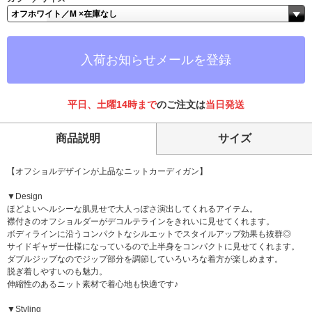
入荷お知らせメールを登録
平日、土曜14時まで
のご注文は
当日発送
商品説明
サイズ
【オフショルデザインが上品なニットカーディガン】
▼Design
ほどよいヘルシーな肌見せで大人っぽさ演出してくれるアイテム。
襟付きのオフショルダーがデコルテラインをきれいに見せてくれます。
ボディラインに沿うコンパクトなシルエットでスタイルアップ効果も抜群◎
サイドギャザー仕様になっているので上半身をコンパクトに見せてくれます。
ダブルジップなのでジップ部分を調節していろいろな着方が楽しめます。
脱ぎ着しやすいのも魅力。
伸縮性のあるニット素材で着心地も快適です♪
▼Styling