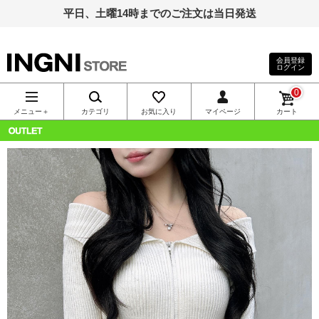
平日、土曜14時までのご注文は当日発送
会員登録
ログイン
INGNI（イン
0
グ）公式通
メニュー＋
カテゴリ
お気に入り
マイページ
カート
販｜INGNI
OUTLET
STORE