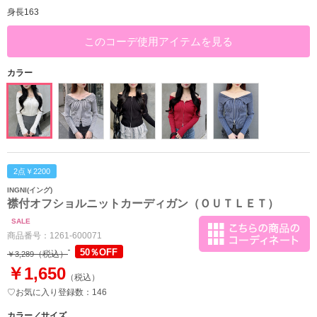
身長163
このコーデ使用アイテムを見る
カラー
2点￥2200
INGNI(イング)
襟付オフショルニットカーディガン（ＯＵＴＬＥＴ）
SALE
商品番号：
1261-600071
50％OFF
（税込）
￥3,289
￥1,650
（税込）
♡お気に入り登録数：146
カラー／サイズ