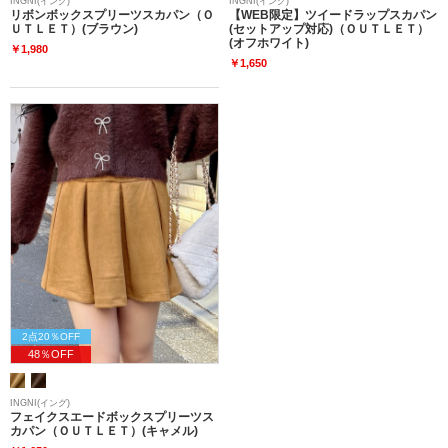
INGNI(イング)
INGNI(イング)
リボンボックスプリーツスカパン（Ｏ
【WEB限定】ツイードラップスカパン
ＵＴＬＥＴ）(ブラウン)
(セットアップ対応)（ＯＵＴＬＥＴ）
(オフホワイト)
￥1,980
￥1,650
2点20％OFF
48％OFF
INGNI(イング)
フェイクスエードボックスプリーツス
カパン（ＯＵＴＬＥＴ）(キャメル)