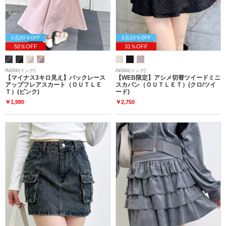
2点20％OFF
2点20％OFF
50％OFF
31％OFF
INGNI(イング)
INGNI(イング)
【マイナス3キロ見え】バックレース
【WEB限定】アシメ切替ツイードミニ
アップフレアスカート（ＯＵＴＬＥ
スカパン（ＯＵＴＬＥＴ）(クロ/ツイ
Ｔ）(ピンク)
ード)
￥1,980
￥2,750