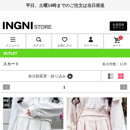
平日、土曜14時までのご注文は当日発送
会員登録
ログイン
INGNI（イン
0
グ）公式通
メニュー＋
カテゴリ
お気に入り
マイページ
カート
販｜INGNI
OUTLET
スカート
表示件数：11件
STORE
表示順変更・絞り込み
1