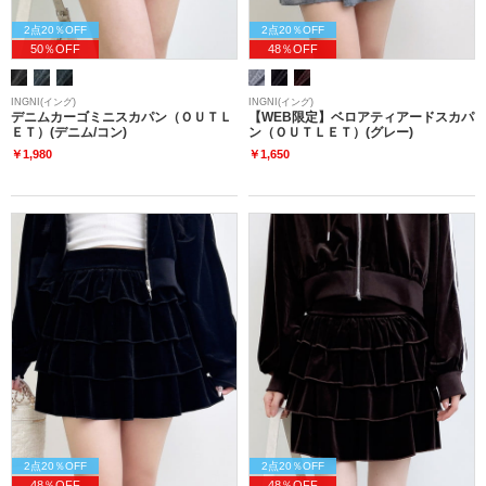
2点20％OFF
2点20％OFF
50％OFF
48％OFF
INGNI(イング)
INGNI(イング)
デニムカーゴミニスカパン（ＯＵＴＬ
【WEB限定】ベロアティアードスカパ
ＥＴ）(デニム/コン)
ン（ＯＵＴＬＥＴ）(グレー)
￥1,980
￥1,650
2点20％OFF
2点20％OFF
48％OFF
48％OFF