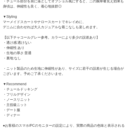
・チュール部分を肩に落としてオフショル風にすると、二の腕華奢見え効果も
身頃は、伸縮性も良く、着心地抜群◎
▼Styling
マーメイドスカートやナロースカートでキレイめに、
デニムに合わせれば大人カジュアルな着こなしも楽しめます。
【以下チャコールグレー参考。カラーにより多少の誤差あり】
・透け感:透けない
・伸縮性:あり
・生地の厚さ:普通
・裏地:なし
・ニット製品のため生地に伸縮性があり、サイズに若干の誤差が生じる場合が
ございます。予めご了承くださいませ。
▼Recommend
・チュールドッキング
・フリルデザイン
・ノースリニット
・主役級ニット
・デート服
・ディナー
●お客様のスマホ/PCのモニターの設定により、実際の商品の色味と表示される