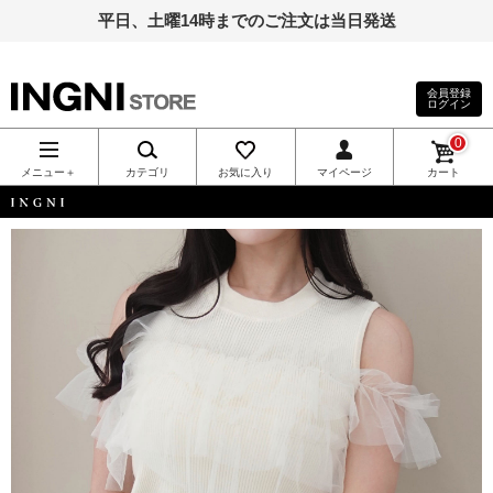
平日、土曜14時までのご注文は当日発送
会員登録
ログイン
INGNI（イン
0
グ）公式通
メニュー＋
カテゴリ
お気に入り
マイページ
カート
販｜INGNI
INGNI
STORE