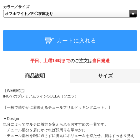
カラー／サイズ
カートに入れる
平日、土曜14時まで
のご注文は
当日発送
商品説明
サイズ
【WEB限定】
INGNIのプレミアムラインSOELA（ソエラ）
【一枚で華やかに着映えるチュールフリルドッキングニット。】
▼Design
気分によってマルチに着方を変えられるおすすめの一着です。
・チュール部分を肩にかければ顔周りを華やかに
・チュール部分を腕に通さずに胸元にボリュームを持たせ、腕はすっきり見え