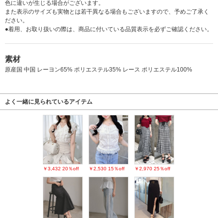
色に違いが生じる場合がございます。
また表示のサイズも実物とは若干異なる場合もございますので、予めご了承く
ださい。
●着用、お取り扱いの際は、商品に付いている品質表示を必ずご確認ください。
素材
原産国 中国 レーヨン65% ポリエステル35% レース ポリエステル100%
よく一緒に見られているアイテム
￥3,432
20％off
￥2,530
15％off
￥2,970
25％off