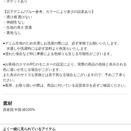
・ポケットあり
【以下デニム/ブルー参考。カラーにより多少の誤差あり】
・透け感:透けない
・伸縮性:なし
・生地の厚さ:普通
・裏地:なし
●デニム生地のため水通しお洗濯の際には、必ず単独でお願いいたします。
水通しや洗濯時には必ず染料より色落ちいたします。
●濡れた場合など特に摩擦による色移りも生じる可能性がございます。
●お客様のスマホ/PCのモニターの設定により、実際の商品の色味と表示される
色に違いが生じる場合がございます。
また表示のサイズも実物とは若干異なる場合もございますので、予めご了承く
ださい。
●着用、お取り扱いの際は、商品に付いている品質表示を必ずご確認ください。
素材
原産国 中国 綿100%
よく一緒に見られているアイテム