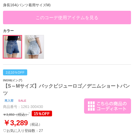
身長164(パンツ着用サイズM)
このコーデ使用アイテムを見る
カラー
2点10％OFF
INGNI(イング)
【S～Mサイズ】バックビジューロゴ／デニムショートパン
ツ
再入荷
SALE
商品番号：
1261-300430
15％OFF
（税込）
￥3,850
￥3,289
（税込）
♡お気に入り登録数：27