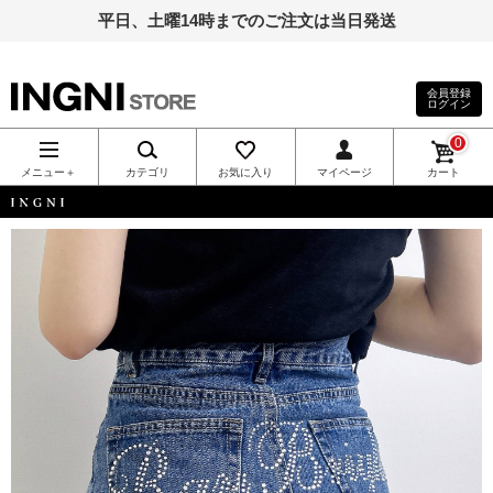
平日、土曜14時までのご注文は当日発送
会員登録
ログイン
INGNI（イン
0
グ）公式通
メニュー＋
カテゴリ
お気に入り
マイページ
カート
販｜INGNI
INGNI
STORE