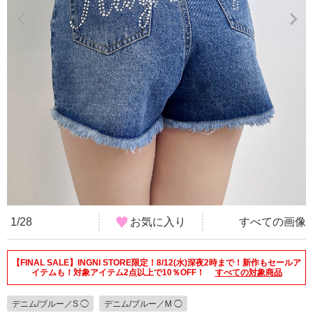
1/28
お気に入り
すべての画像
【FINAL SALE】INGNI STORE限定！8/12(水)深夜2時まで！新作もセールア
イテムも！対象アイテム2点以上で10％OFF！
すべての対象商品
デニム/ブルー／S ◯
デニム/ブルー／M ◯