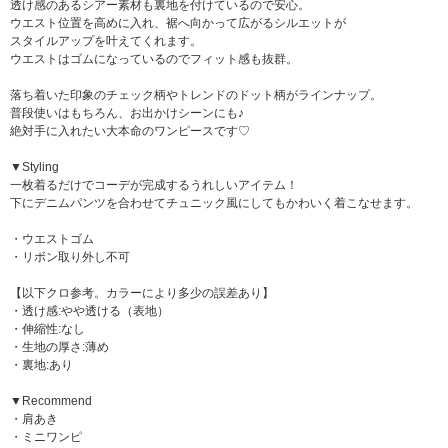
透け感のあるシアー素材も裏地を付けているので安心。
ウエスト位置を高めに入れ、裾へ向かって広がるシルエットが
スタイルアップを叶えてくれます。
ウエストはゴムになっているのでフィット感も抜群。
落ち着いた印象のチェック柄やトレンドのドット柄がラインナップ。
普段使いはもちろん、お出かけシーンにも♪
絶対手に入れたい大本命のワンピースです♡
▼Styling
一枚着るだけでコーデが完成するうれしいアイテム！
下にデニムパンツを合わせてチュニック風にしてもかわいく着こなせます。
・ウエストゴム
・リボン取り外し不可
【以下クロ参考。カラーにより多少の誤差あり】
・透け感:やや透ける（表地）
・伸縮性:なし
・生地の厚さ:薄め
・裏地:あり
▼Recommend
・肩あき
・ミニワンピ