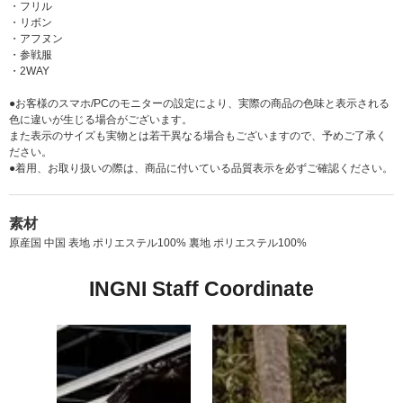
・フリル
・リボン
・アフヌン
・参戦服
・2WAY
●お客様のスマホ/PCのモニターの設定により、実際の商品の色味と表示される
色に違いが生じる場合がございます。
また表示のサイズも実物とは若干異なる場合もございますので、予めご了承く
ださい。
●着用、お取り扱いの際は、商品に付いている品質表示を必ずご確認ください。
素材
原産国 中国 表地 ポリエステル100% 裏地 ポリエステル100%
INGNI Staff Coordinate