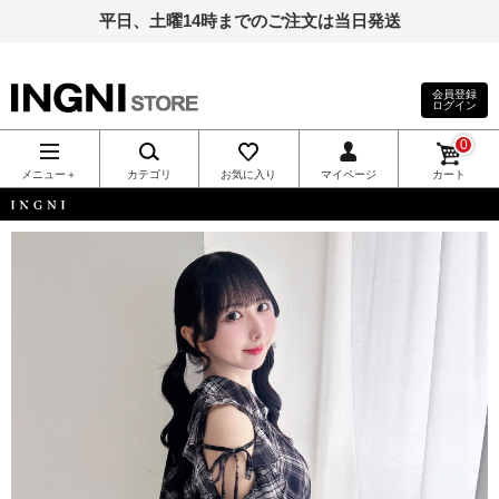
平日、土曜14時までのご注文は当日発送
会員登録
ログイン
INGNI（イン
0
グ）公式通
メニュー＋
カテゴリ
お気に入り
マイページ
カート
販｜INGNI
INGNI
STORE