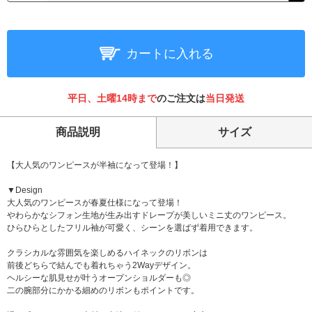
カートに入れる
平日、土曜14時まで
のご注文は
当日発送
商品説明
サイズ
【大人気のワンピースが半袖になって登場！】
▼Design
大人気のワンピースが春夏仕様になって登場！
やわらかなシフォン生地が生み出すドレープが美しいミニ丈のワンピース。
ひらひらとしたフリル袖が可愛く、シーンを選ばず着用できます。
クラシカルな雰囲気を楽しめるハイネックのリボンは
前後どちらで結んでも着れちゃう2Wayデザイン。
ヘルシーな肌見せが叶うオープンショルダーも◎
二の腕部分にかかる細めのリボンもポイントです。