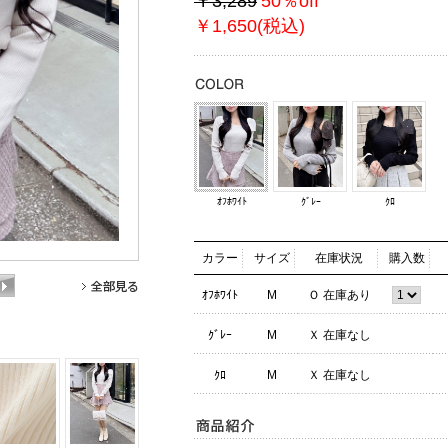
￥3,289
50％off
￥1,650(税込)
ｵﾌﾎﾜｲﾄ
ｸﾞﾚｰ
ｸﾛ
カラー
サイズ
在庫状況
購入数
ｵﾌﾎﾜｲﾄ
M
Ｏ 在庫あり
ｸﾞﾚｰ
M
Ｘ 在庫なし
ｸﾛ
M
Ｘ 在庫なし