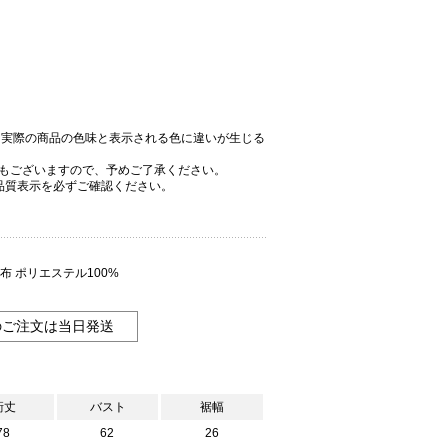
、実際の商品の色味と表示される色に違いが生じる
もございますので、予めご了承ください。
品質表示を必ずご確認ください。
別布 ポリエステル100%
のご注文は当日発送
裄丈
バスト
裾幅
78
62
26