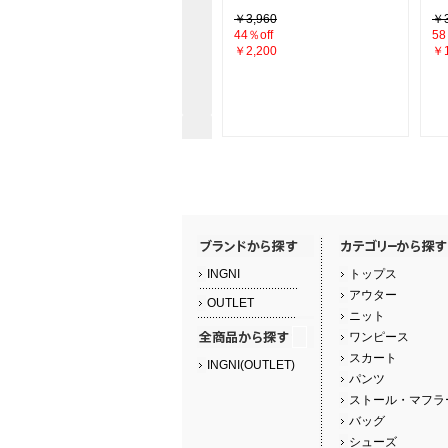
￥4,290
￥3,960
￥3
26％off
44％off
58
￥3,190
￥2,200
￥1
INGNI
トップス
アウター
OUTLET
ニット
ワンピース
スカート
INGNI(OUTLET)
パンツ
ストール・マフラ
バッグ
シューズ