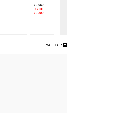
／A
￥3,960
￥3,960
17％off
10％off
￥3,300
￥3,564