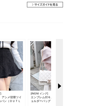
]
[INGNI イング]
[INGNI イング]
定】アシメ切替ツイ
エンブレム付キルティングシ
【WEB限定サイズあ
カパン（ＯＵＴＬ
ョルダーバッグ
12 2時までの限定価
クリボンマーメイドス