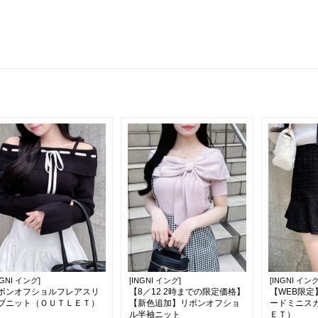
NGNI イング]
[INGNI イング]
[INGNI イング
ボンオフショルフレアスリ
【8／12 2時までの限定価格】
【WEB限
ブニット（ＯＵＴＬＥＴ）
【新色追加】リボンオフショ
ードミニス
ル半袖ニット
ＥＴ）