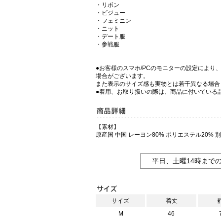
・リボン
・ビジュー
・フェミニン
・ニット
・デート服
・参戦服
●お客様のスマホ/PCのモニターの設定により
場合がございます。
また表示のサイズ感も実物とは若干異なる場合
●着用、お取り扱いの際は、商品に付いている
【素材】
原産国 中国 レーヨン80% ポリエステル20% 
平日、土曜14時まで
サイズ
着丈
M
46