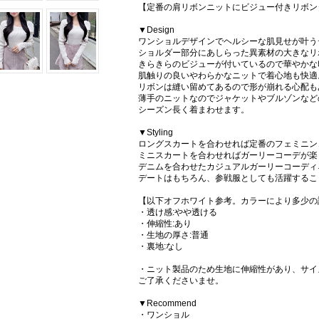
【定番の肩リボンニットにビジュー付きリボン
▼Design
ワンショルデザインでヘルシーな肌見せが叶う
ショルダー部分にあしらった異素材の大きなリ
きらきらのビジューが付いているので華やかな
肌触りの良いやわらかなニットで着心地も快適
リボンは縫い留めてあるので形が崩れる心配も
薄手のニットなのでジャケットやブルゾンなど
シーズン長く着まわせます。
▼Styling
ロングスカートを合わせれば定番のフェミニン
ミニスカートを合わせればガーリーコーデが楽
デニムを合わせたカジュアルガーリーコーディ
デートはもちろん、参戦服としても活躍するこ
【以下オフホワイト参考。カラーにより多少の
・透け感:やや透ける
・伸縮性:あり
・生地の厚さ:普通
・裏地:なし
・ニット製品のため生地に伸縮性があり、サイ
ご了承くださいませ。
▼Recommend
・ワンショル