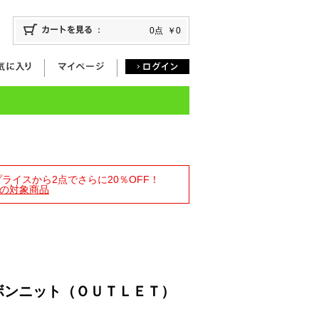
0点
￥0
トプライスから2点でさらに20％OFF！
の対象商品
ボンニット（ＯＵＴＬＥＴ）