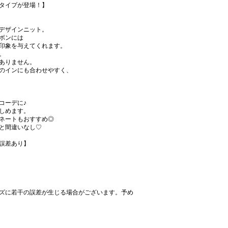
タイプが登場！】
デザインニット。
ボンには
印象を与えてくれます。
。
ありません。
のインにも合わせやすく、
コーデに♪
しめます。
ネートもおすすめ◎
と間違いなし♡
誤差あり】
ズに若干の誤差が生じる場合がございます。予め