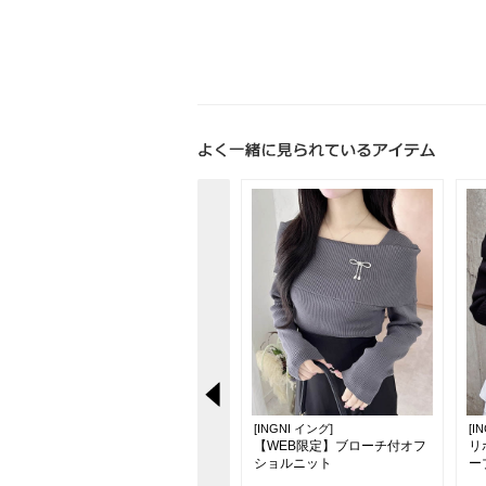
[INGNI イング]
[INGNI イング]
[I
【新色追加】シアーティアー
【WEB限定】ブローチ付オフ
リ
ドスカート
ショルニット
ー