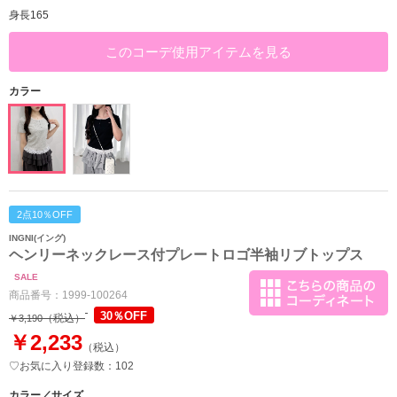
身長165
このコーデ使用アイテムを見る
カラー
2点10％OFF
INGNI(イング)
ヘンリーネックレース付プレートロゴ半袖リブトップス
SALE
商品番号：
1999-100264
30％OFF
（税込）
￥3,190
￥2,233
（税込）
♡お気に入り登録数：102
カラー／サイズ