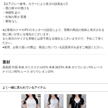
【以下グレー参考。カラーにより多少の誤差あり】
・透け感:やや透ける
・伸縮性:あり
・生地の厚さ:普通
・裏地:なし
●お客様のスマホ/PCのモニターの設定により、実際の商品の色味と表示される
色に違いが生じる場合がございます。
また表示のサイズも実物とは若干異なる場合もございますので、予めご了承く
ださい。
●着用、お取り扱いの際は、商品に付いている品質表示を必ずご確認ください。
素材
原産国 中国 本体 ポリエステル62% 本体 綿33% 本体 ポリウレタン5% レース
ナイロン90% レース ポリウレタン10%
よく一緒に見られているアイテム