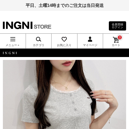
平日、土曜14時までのご注文は当日発送
会員登録
ログイン
INGNI（イン
0
グ）公式通
メニュー＋
カテゴリ
お気に入り
マイページ
カート
販｜INGNI
INGNI
STORE