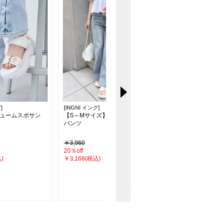
]
[INGNI イング]
[INGNI イング]
リュームスポサン
【S～Mサイズ】フレアデニム
キルトビジューサンダ
パンツ
￥3,960
￥4,950(税込)
20％off
)
￥3,168(税込)