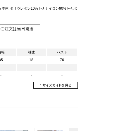
本体 ポリウレタン10% ﾚｰｽ ナイロン90% ﾚｰｽ ポ
のご注文は当日発送
肩幅
袖丈
バスト
35
18
76
-
-
-