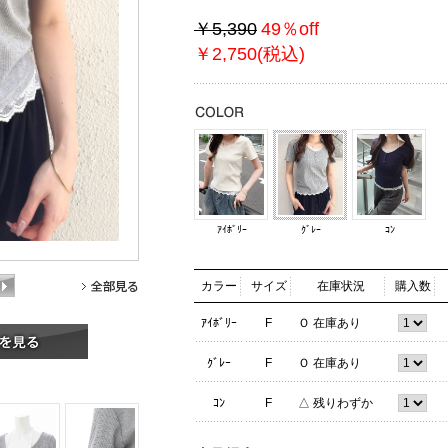
￥5,390
49％off
￥2,750(税込)
ｱｲﾎﾞﾘｰ
ｸﾞﾚｰ
ｺﾝ
カラー
サイズ
在庫状況
購入数
ｱｲﾎﾞﾘｰ
F
Ｏ 在庫あり
ｸﾞﾚｰ
F
Ｏ 在庫あり
ｺﾝ
F
△ 残りわずか