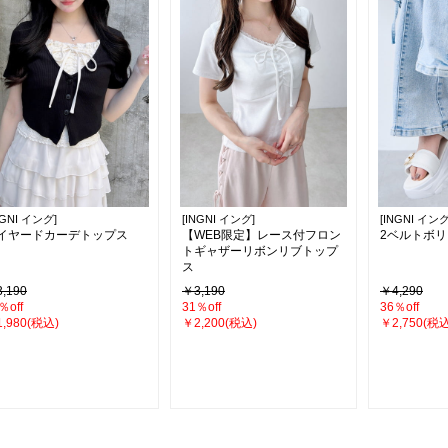
NGNI イング]
[INGNI イング]
[INGNI イング
イヤードカーデトップス
【WEB限定】レース付フロン
2ベルトボ
トギャザーリボンリブトップ
ス
,190
￥3,190
￥4,290
％off
31％off
36％off
,980(税込)
￥2,200(税込)
￥2,750(税込