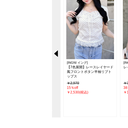
[INGNI イング]
[INGNI イング]
[I
【新色追加】シアーティアー
【7色展開】レースレイヤード
レ
ドスカート
風フロントボタン半袖リブト
ップス
￥4,290
￥2,970
￥3
26％off
15％off
38
￥3,190(税込)
￥2,530(税込)
￥1