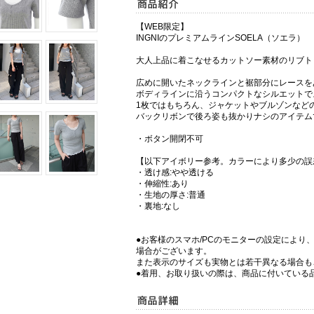
【WEB限定】
INGNIのプレミアムラインSOELA（ソエラ）
大人上品に着こなせるカットソー素材のリブト
広めに開いたネックラインと裾部分にレースを
ボディラインに沿うコンパクトなシルエットで
1枚ではもちろん、ジャケットやブルゾンなど
バックリボンで後ろ姿も抜かりナシのアイテム
・ボタン開閉不可
【以下アイボリー参考。カラーにより多少の誤
・透け感:やや透ける
・伸縮性:あり
・生地の厚さ:普通
・裏地:なし
●お客様のスマホ/PCのモニターの設定により
場合がございます。
また表示のサイズも実物とは若干異なる場合も
●着用、お取り扱いの際は、商品に付いている