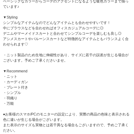
ベーシックなカラーからコーデのアクセントになるような暖色カラーまで揃っ
ています♪
▼Styling
シンプルなアイテムなのでどんなアイテムとも合わせやすいです！
中にブラウスなどを合わせればオフィスカジュアルコーデに◎
デニムやマーメイドスカートと合わせてシンプルコーデを楽しむも良し◎
アシメスカートやバルーンスカートなど特徴的なアイテムともバランスよく合
わせられます♡
・ニット製品のため生地に伸縮性があり、サイズに若干の誤差が生じる場合が
ございます。予めご了承くださいませ。
▼Recommend
・ニット
・カーディガン
・プレート付き
・シンプル
・羽織り
・万能
●お客様のスマホ/PCのモニターの設定により、実際の商品の色味と表示される
色に違いが生じる場合がございます。
また表示のサイズも実物とは若干異なる場合もございますので、予めご了承く
ださい。