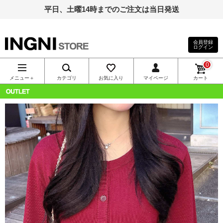
平日、土曜14時までのご注文は当日発送
会員登録
ログイン
INGNI（イン
0
グ）公式通
メニュー＋
カテゴリ
お気に入り
マイページ
カート
販｜INGNI
OUTLET
STORE