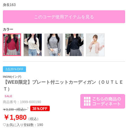
身長163
このコーデ使用アイテムを見る
カラー
2点20％OFF
INGNI(イング)
【WEB限定】プレート付ニットカーディガン（ＯＵＴＬＥ
Ｔ）
SALE
商品番号：
1999-600190
38％OFF
（税込）
￥3,190
￥1,980
（税込）
♡お気に入り登録数：190