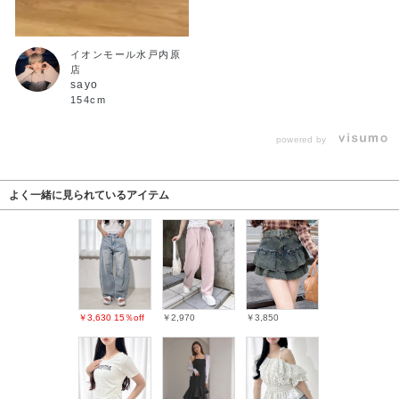
イオンモール水戸内原
店
sayo
154cm
powered by
よく一緒に見られているアイテム
￥3,630
15％off
￥2,970
￥3,850