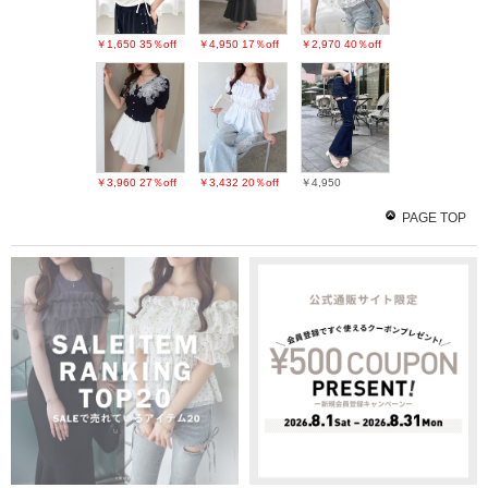
￥1,650
35％off
￥4,950
17％off
￥2,970
40％off
￥3,960
27％off
￥3,432
20％off
￥4,950
PAGE TOP