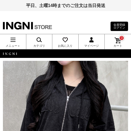
平日、土曜14時までのご注文は当日発送
会員登録
ログイン
INGNI（イン
0
グ）公式通
メニュー＋
カテゴリ
お気に入り
マイページ
カート
販｜INGNI
INGNI
STORE