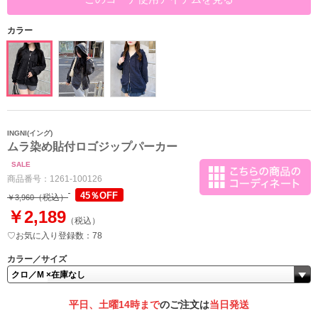
カラー
INGNI(イング)
ムラ染め貼付ロゴジップパーカー
SALE
商品番号：
1261-100126
45％OFF
（税込）
￥3,960
￥2,189
（税込）
♡お気に入り登録数：78
カラー／サイズ
平日、土曜14時まで
のご注文は
当日発送