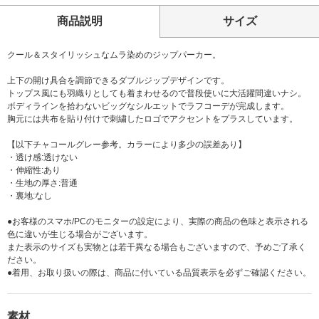
商品説明
サイズ
クール＆スタイリッシュなムラ染めのジップパーカー。
上下の開け具合を調節できるダブルジップデザインです。
トップス風にも羽織りとしても着まわせるので普段使いに大活躍間違いナシ。
ボディラインを拾わないビッグなシルエットでラフコーデが完成します。
胸元には共布を貼り付けで刺繍したロゴでアクセントをプラスしています。
【以下チャコールグレー参考。カラーにより多少の誤差あり】
・透け感:透けない
・伸縮性:あり
・生地の厚さ:普通
・裏地:なし
●お客様のスマホ/PCのモニターの設定により、実際の商品の色味と表示される
色に違いが生じる場合がございます。
また表示のサイズも実物とは若干異なる場合もございますので、予めご了承く
ださい。
●着用、お取り扱いの際は、商品に付いている品質表示を必ずご確認ください。
素材