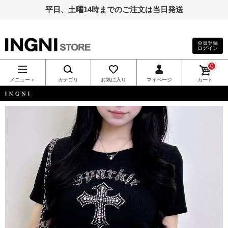
平日、土曜14時までのご注文は当日発送
会員登録
ログイン
INGNI（イン
0
グ）公式通
メニュー＋
カテゴリ
お気に入り
マイページ
カート
販｜INGNI
INGNI
STORE