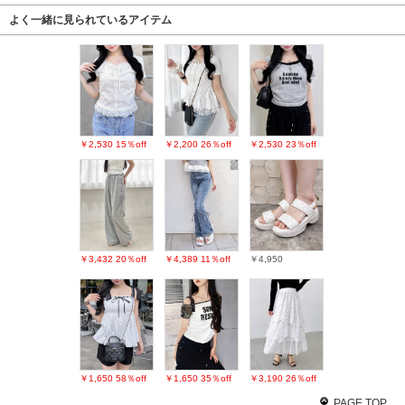
よく一緒に見られているアイテム
￥2,530
15％off
￥2,200
26％off
￥2,530
23％off
￥3,432
20％off
￥4,389
11％off
￥4,950
￥1,650
58％off
￥1,650
35％off
￥3,190
26％off
PAGE TOP