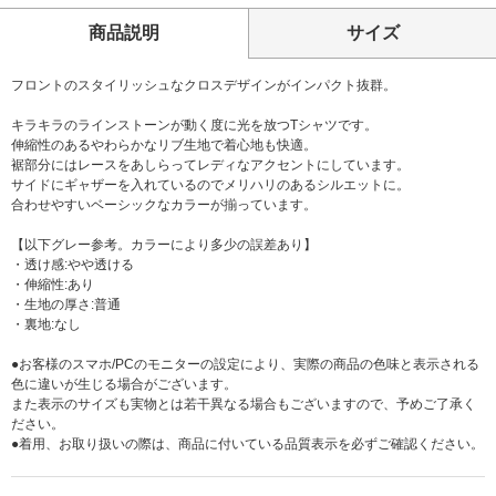
商品説明
サイズ
フロントのスタイリッシュなクロスデザインがインパクト抜群。
キラキラのラインストーンが動く度に光を放つTシャツです。
伸縮性のあるやわらかなリブ生地で着心地も快適。
裾部分にはレースをあしらってレディなアクセントにしています。
サイドにギャザーを入れているのでメリハリのあるシルエットに。
合わせやすいベーシックなカラーが揃っています。
【以下グレー参考。カラーにより多少の誤差あり】
・透け感:やや透ける
・伸縮性:あり
・生地の厚さ:普通
・裏地:なし
●お客様のスマホ/PCのモニターの設定により、実際の商品の色味と表示される
色に違いが生じる場合がございます。
また表示のサイズも実物とは若干異なる場合もございますので、予めご了承く
ださい。
●着用、お取り扱いの際は、商品に付いている品質表示を必ずご確認ください。