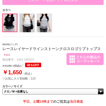
カラー
INGNI(イング)
レースレイヤードラインストーンクロスロゴリブトップス
SALE
商品番号：
1261-100315
48％OFF
（税込）
￥3,190
￥1,650
（税込）
♡お気に入り登録数：122
カラー／サイズ
平日、土曜14時まで
のご注文は
当日発送