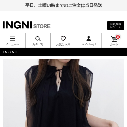
平日、土曜14時までのご注文は当日発送
会員登録
ログイン
INGNI（イン
0
グ）公式通
メニュー＋
カテゴリ
お気に入り
マイページ
カート
販｜INGNI
INGNI
STORE