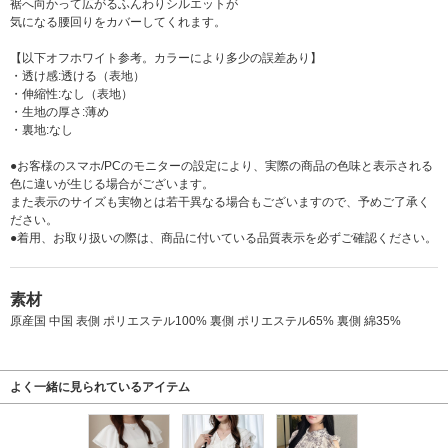
裾へ向かって広がるふんわりシルエットが
気になる腰回りをカバーしてくれます。
【以下オフホワイト参考。カラーにより多少の誤差あり】
・透け感:透ける（表地）
・伸縮性:なし（表地）
・生地の厚さ:薄め
・裏地:なし
●お客様のスマホ/PCのモニターの設定により、実際の商品の色味と表示される
色に違いが生じる場合がございます。
また表示のサイズも実物とは若干異なる場合もございますので、予めご了承く
ださい。
●着用、お取り扱いの際は、商品に付いている品質表示を必ずご確認ください。
素材
原産国 中国 表側 ポリエステル100% 裏側 ポリエステル65% 裏側 綿35%
よく一緒に見られているアイテム