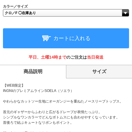
カラー／サイズ
カートに入れる
平日、土曜14時まで
のご注文は
当日発送
商品説明
サイズ
【WEB限定】
INGNIのプレミアムラインSOELA（ソエラ）
やわらかなカットソー生地にオーガンジーを重ねたノースリーブトップス。
首元のギャザーからふわりと広がるドレープが表情たっぷり。
シンプルなワンカラーでどんなボトムスにも合わせやすくなっています。
首後ろで結ぶキュートなリボンもポイント。