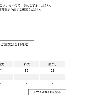
ございますので、予めご了承ください。
品質表示を必ずご確認ください。
%
のご注文は当日発送
着丈
裄丈
袖ぐり
74
35
52
-
-
-