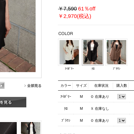
￥7,590
61％off
￥2,970(税込)
ｱｲﾎﾞﾘｰ
ｸﾛ
ﾌﾞﾗｳﾝ
カラー
サイズ
在庫状況
購入数
ｱｲﾎﾞﾘｰ
M
Ｏ 在庫あり
ｸﾛ
M
Ｘ 在庫なし
ﾌﾞﾗｳﾝ
M
Ｏ 在庫あり