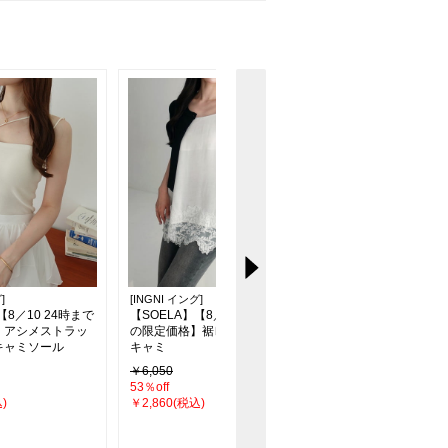
]
[INGNI イング]
[INGNI イング]
【8／10 24時まで
【SOELA】【8／10 24時まで
【SOELA】【8／10 
】アシメストラッ
の限定価格】裾レースサテン
の限定価格】サテンマ
キャミソール
キャミ
ドスカート
￥6,050
￥4,950
53％off
60％off
)
￥2,860(税込)
￥1,980(税込)