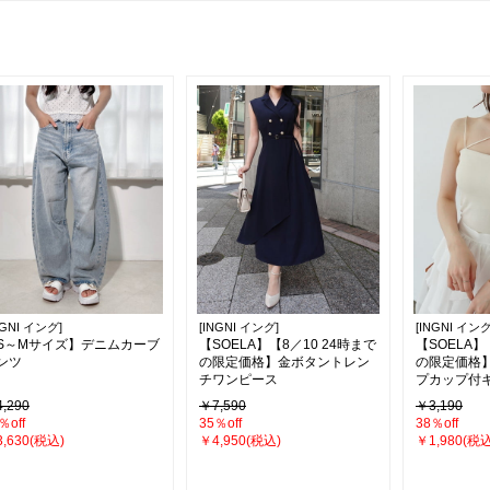
NGNI イング]
[INGNI イング]
[INGNI イング
S～Mサイズ】デニムカーブ
【SOELA】【8／10 24時まで
【SOELA】
ンツ
の限定価格】金ボタントレン
の限定価格
チワンピース
プカップ付
,290
￥7,590
￥3,190
％off
35％off
38％off
,630(税込)
￥4,950(税込)
￥1,980(税込