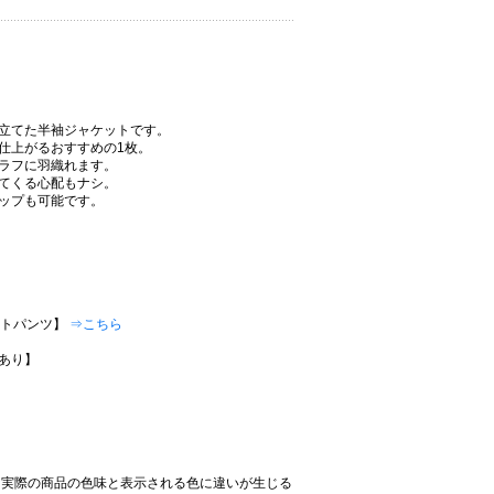
立てた半袖ジャケットです。
仕上がるおすすめの1枚。
ラフに羽織れます。
てくる心配もナシ。
ップも可能です。
ョートパンツ】
⇒こちら
あり】
、実際の商品の色味と表示される色に違いが生じる