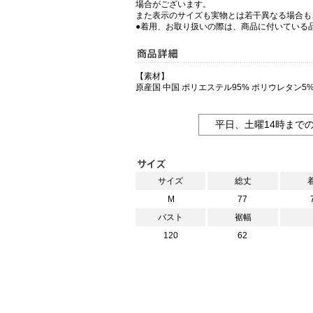
場合がございます。
また表示のサイズも実物とは若干異なる場合も
●着用、お取り扱いの際は、商品に付いている
【素材】
原産国 中国 ポリエステル95% ポリウレタン5
平日、土曜14時まで
サイズ
総丈
M
77
バスト
裾幅
120
62