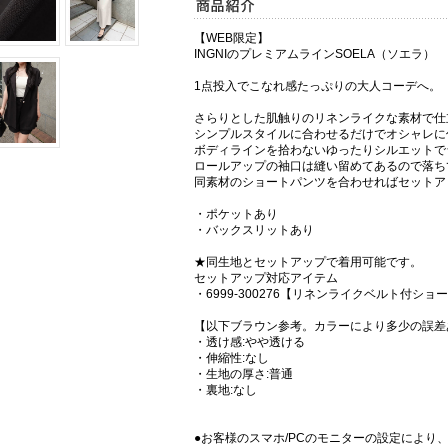
【WEB限定】
INGNIのプレミアムラインSOELA（ソエラ）
1点投入でこなれ感たっぷりの大人コーデへ。
さらりとした肌触りのリネンライクな素材で仕
シンプルスタイルに合わせるだけでオシャレに
ボディラインを拾わないゆったりシルエットで
ロールアップの袖口は縫い留めてあるので落ち
同素材のショートパンツを合わせればセットア
・ポケットあり
・バックスリットあり
★同生地とセットアップで着用可能です。
セットアップ対応アイテム
・6999-300276【リネンライクベルト付シ
【以下ブラウン参考。カラーにより多少の誤差
・透け感:やや透ける
・伸縮性:なし
・生地の厚さ:普通
・裏地:なし
●お客様のスマホ/PCのモニターの設定により