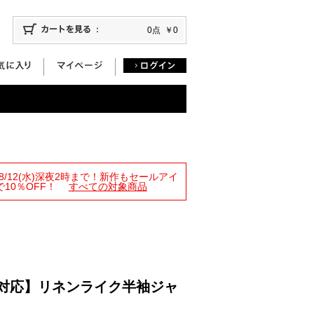
0点
￥0
限定！8/12(水)深夜2時まで！新作もセールアイ
10％OFF！
すべての対象商品
プ対応】リネンライク半袖ジャ