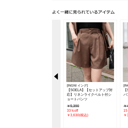
[INGNI イング]
[INGNI イング]
[I
】
【新色追加】シアーティアー
【SOELA】【セットアップ対
【
ドスカート
応】リネンライクベルト付シ
パ
ョートパンツ
￥4,290
￥5,390
￥4
26％off
33％off
15
￥3,190(税込)
￥3,630(税込)
￥3