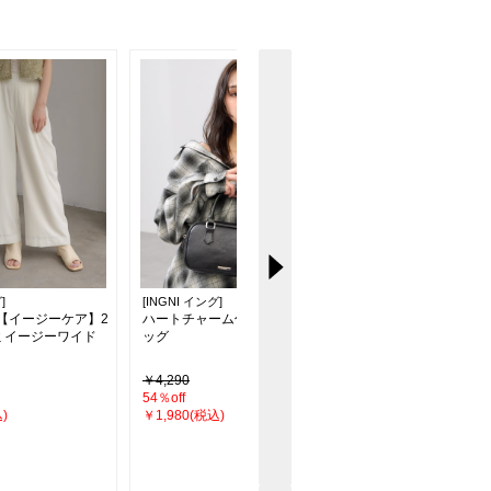
]
[INGNI イング]
[INGNI イング]
】【イージーケア】2
ハートチャーム付ボストンバ
袖フェザー装飾飛ばし
ミイージーワイド
ッグ
￥4,290
￥3,289(税込)
54％off
)
￥1,980(税込)