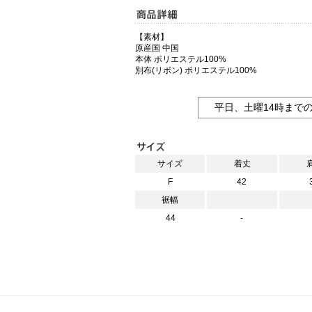
【素材】
原産国 中国
本体 ポリエステル100%
別布(リボン) ポリエステル100%
平日、土曜14時まで
サイズ
着丈
F
42
裾幅
44
-