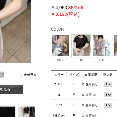
￥4,950
36％off
￥3,190(税込)
ｱｲﾎﾞﾘｰ
ｸﾛ
ﾋﾟﾝｸ
カラー
サイズ
在庫状況
購入数
ｱｲﾎﾞﾘｰ
F
Ｏ 在庫あり
ｸﾛ
F
Ｏ 在庫あり
ﾋﾟﾝｸ
F
Ｏ 在庫あり
ﾐﾝﾄｸﾞﾘｰﾝ
F
Ｘ 在庫なし