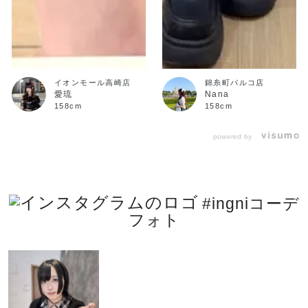
イオンモール高崎店
錦糸町パルコ店
愛琉
Nana
158cm
158cm
powered by
#ingniコーデ
フォト