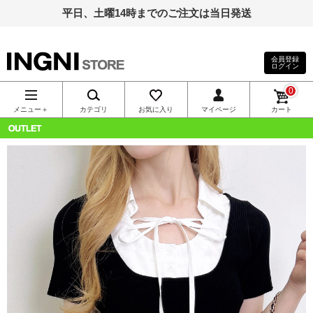
平日、土曜14時までのご注文は当日発送
会員登録
ログイン
INGNI（イン
0
グ）公式通
メニュー＋
カテゴリ
お気に入り
マイページ
カート
販｜INGNI
OUTLET
STORE