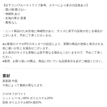
【以下コン/ブルーストライプ参考。カラーにより多少の誤差あり】
・透け感:透けない
・伸縮性:あり
・生地の厚さ:普通
・裏地:なし
・ニット製品のため生地に伸縮性があり、サイズに若干の誤差が生じる場合が
ございます。予めご了承くださいませ。
●お客様のスマホ/PCのモニターの設定により、実際の商品の色味と表示される
色に違いが生じる場合がございます。
また表示のサイズも実物とは若干異なる場合もございますので、予めご了承く
ださい。
●着用、お取り扱いの際は、商品に付いている品質表示を必ずご確認ください。
素材
原産国 中国
※色によって素材が異なります。
クロ/オフホワイト
ニット レーヨン80% ポリエステル20%
別布 ポリエステル80% 綿20%