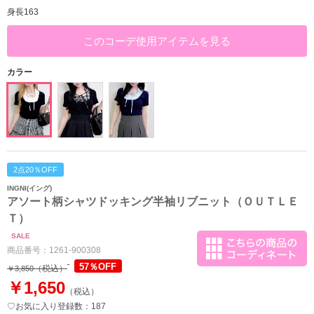
身長163
このコーデ使用アイテムを見る
カラー
2点20％OFF
INGNI(イング)
アソート柄シャツドッキング半袖リブニット（ＯＵＴＬＥ
Ｔ）
SALE
商品番号：
1261-900308
57％OFF
（税込）
￥3,850
￥1,650
（税込）
♡お気に入り登録数：187