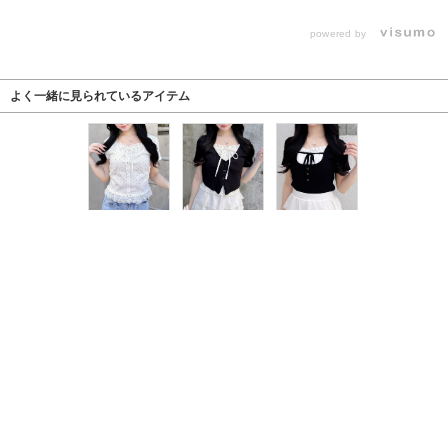
powered by
よく一緒に見られているアイテム
￥2,530
15％off
￥1,980
38％off
￥2,750
16％off
￥3,630
￥2,530
21％off
￥2,970
25％off