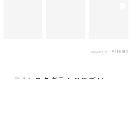
powered by
Movie
Live&Reels