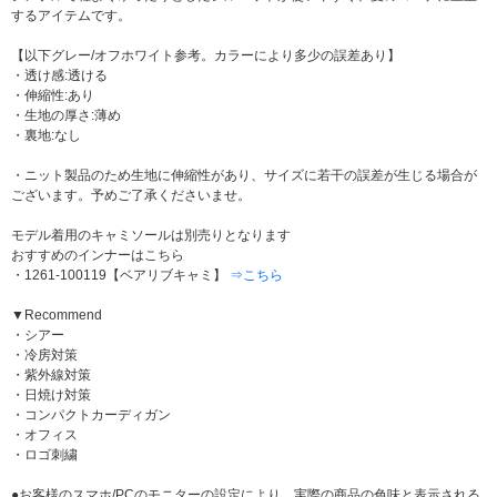
するアイテムです。
【以下グレー/オフホワイト参考。カラーにより多少の誤差あり】
・透け感:透ける
・伸縮性:あり
・生地の厚さ:薄め
・裏地:なし
・ニット製品のため生地に伸縮性があり、サイズに若干の誤差が生じる場合が
ございます。予めご了承くださいませ。
モデル着用のキャミソールは別売りとなります
おすすめのインナーはこちら
・1261-100119【ベアリブキャミ】
⇒こちら
▼Recommend
・シアー
・冷房対策
・紫外線対策
・日焼け対策
・コンパクトカーディガン
・オフィス
・ロゴ刺繍
●お客様のスマホ/PCのモニターの設定により、実際の商品の色味と表示される