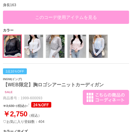
身長163
このコーデ使用アイテムを見る
カラー
2点10％OFF
INGNI(イング)
【WEB限定】胸ロゴシアーニットカーディガン
SALE
商品番号：
1999-600093
24％OFF
（税込）
￥3,630
￥2,750
（税込）
♡お気に入り登録数：404
カラー／サイズ