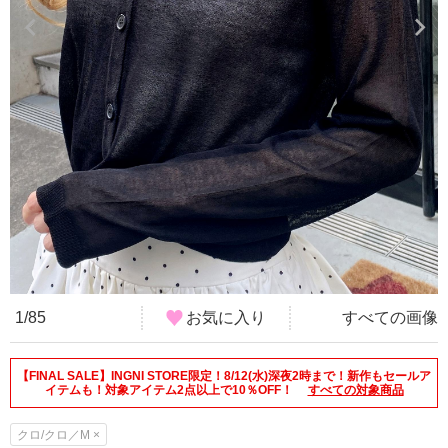
1/85
お気に入り
すべての画像
【FINAL SALE】INGNI STORE限定！8/12(水)深夜2時まで！新作もセールア
イテムも！対象アイテム2点以上で10％OFF！
すべての対象商品
クロ/クロ／M ×