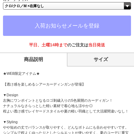
入荷お知らせメールを登録
平日、土曜14時まで
のご注文は
当日発送
商品説明
サイズ
★WEB限定アイテム★
【透け感を楽しめるシアーカーディンガンが登場】
▼Design
左胸にワンポイントとなるロゴ刺繍入りの5色展開のカーディガン！
ナチュラルなさらっとした軽い素材で着心地も涼やか◎
程よい透け感でレイヤードスタイルや夏の軽い羽織として大活躍間違いなし！
▼Styling
やや短めの丈でバランスが取りやすく、どんなボトムにも合わせやすいです。
シンプルで程よくゆったりとしたシルエットが使いやすく、夏のコーデに重宝