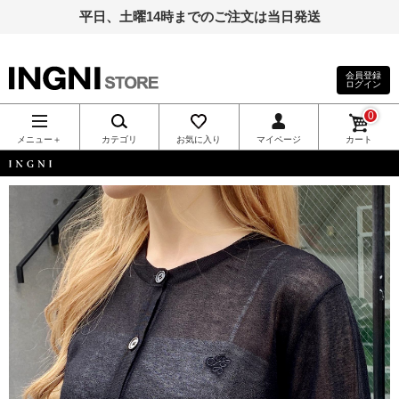
平日、土曜14時までのご注文は当日発送
会員登録
ログイン
INGNI（イン
0
グ）公式通
メニュー＋
カテゴリ
お気に入り
マイページ
カート
販｜INGNI
INGNI
STORE