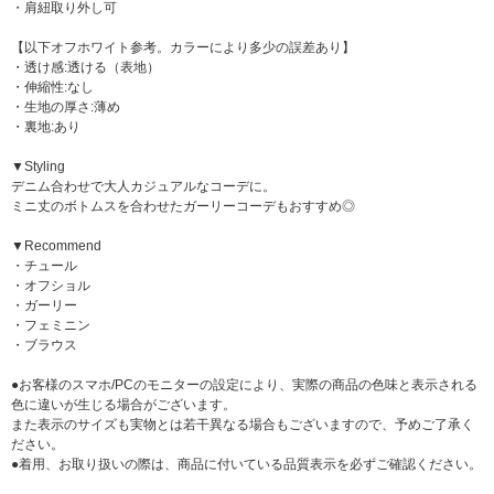
・肩紐取り外し可
【以下オフホワイト参考。カラーにより多少の誤差あり】
・透け感:透ける（表地）
・伸縮性:なし
・生地の厚さ:薄め
・裏地:あり
▼Styling
デニム合わせで大人カジュアルなコーデに。
ミニ丈のボトムスを合わせたガーリーコーデもおすすめ◎
▼Recommend
・チュール
・オフショル
・ガーリー
・フェミニン
・ブラウス
●お客様のスマホ/PCのモニターの設定により、実際の商品の色味と表示される
色に違いが生じる場合がございます。
また表示のサイズも実物とは若干異なる場合もございますので、予めご了承く
ださい。
●着用、お取り扱いの際は、商品に付いている品質表示を必ずご確認ください。