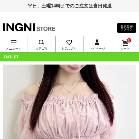
平日、土曜14時までのご注文は当日発送
会員登録
ログイン
INGNI（イン
0
グ）公式通
メニュー＋
カテゴリ
お気に入り
マイページ
カート
販｜INGNI
OUTLET
STORE