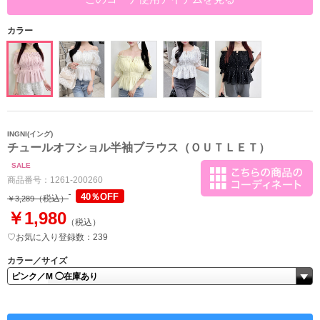
カラー
INGNI(イング)
チュールオフショル半袖ブラウス（ＯＵＴＬＥＴ）
SALE
商品番号：
1261-200260
40％OFF
（税込）
￥3,289
￥1,980
（税込）
♡お気に入り登録数：239
カラー／サイズ