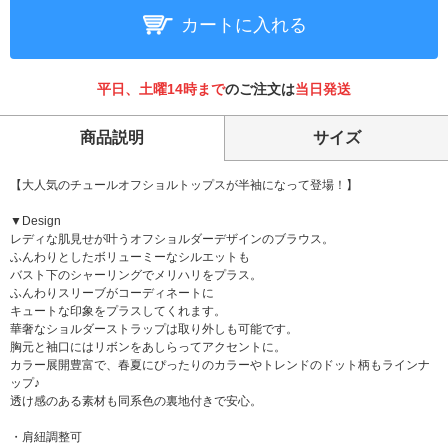
カートに入れる
平日、土曜14時まで
のご注文は
当日発送
商品説明
サイズ
【大人気のチュールオフショルトップスが半袖になって登場！】
▼Design
レディな肌見せが叶うオフショルダーデザインのブラウス。
ふんわりとしたボリューミーなシルエットも
バスト下のシャーリングでメリハリをプラス。
ふんわりスリーブがコーディネートに
キュートな印象をプラスしてくれます。
華奢なショルダーストラップは取り外しも可能です。
胸元と袖口にはリボンをあしらってアクセントに。
カラー展開豊富で、春夏にぴったりのカラーやトレンドのドット柄もラインナ
ップ♪
透け感のある素材も同系色の裏地付きで安心。
・肩紐調整可