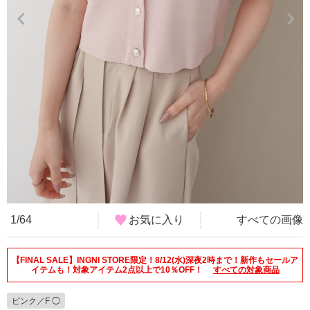
1/64
お気に入り
すべての画像
【FINAL SALE】INGNI STORE限定！8/12(水)深夜2時まで！新作もセールア
イテムも！対象アイテム2点以上で10％OFF！
すべての対象商品
ピンク／F ◯