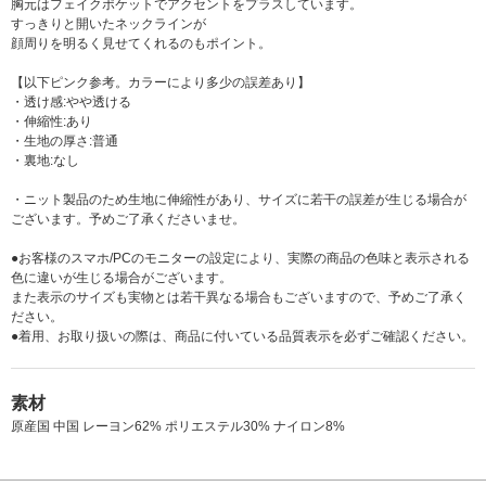
胸元はフェイクポケットでアクセントをプラスしています。
すっきりと開いたネックラインが
顔周りを明るく見せてくれるのもポイント。
【以下ピンク参考。カラーにより多少の誤差あり】
・透け感:やや透ける
・伸縮性:あり
・生地の厚さ:普通
・裏地:なし
・ニット製品のため生地に伸縮性があり、サイズに若干の誤差が生じる場合が
ございます。予めご了承くださいませ。
●お客様のスマホ/PCのモニターの設定により、実際の商品の色味と表示される
色に違いが生じる場合がございます。
また表示のサイズも実物とは若干異なる場合もございますので、予めご了承く
ださい。
●着用、お取り扱いの際は、商品に付いている品質表示を必ずご確認ください。
素材
原産国 中国 レーヨン62% ポリエステル30% ナイロン8%