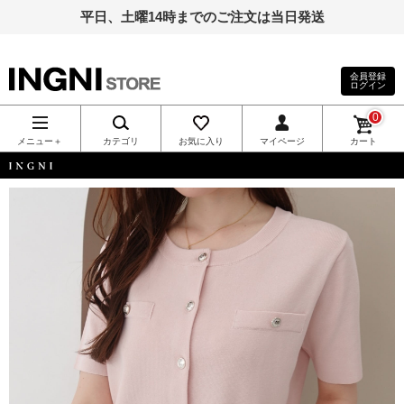
平日、土曜14時までのご注文は当日発送
会員登録
ログイン
INGNI（イン
0
グ）公式通
メニュー＋
カテゴリ
お気に入り
マイページ
カート
販｜INGNI
INGNI
STORE