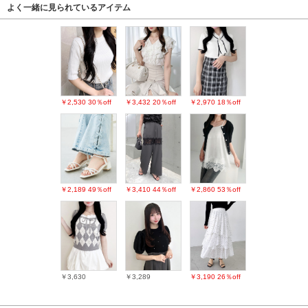
よく一緒に見られているアイテム
￥2,530
30％off
￥3,432
20％off
￥2,970
18％off
￥2,189
49％off
￥3,410
44％off
￥2,860
53％off
￥3,630
￥3,289
￥3,190
26％off