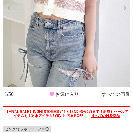
1/50
お気に入り
すべての画像
【FINAL SALE】INGNI STORE限定！8/12(水)深夜2時まで！新作もセールア
イテムも！対象アイテム2点以上で10％OFF！
すべての対象商品
ピンク/オフホワイト／M ◯