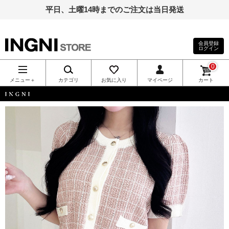
平日、土曜14時までのご注文は当日発送
会員登録
ログイン
INGNI（イン
0
グ）公式通
メニュー＋
カテゴリ
お気に入り
マイページ
カート
販｜INGNI
INGNI
STORE