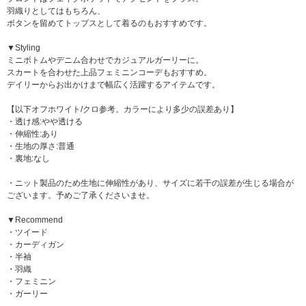
羽織りとしてはもちろん、
ボタンを留めてトップスとして着るのもおすすめです。
▼Styling
ミニボトムやデニム合わせでカジュアルガーリーに。
スカートを合わせた上品フェミニンコーデもおすすめ。
デイリーからお出かけまで幅広く活躍するアイテムです。
【以下オフホワイト/クロ参考。カラーにより多少の誤差あり】
・透け感:やや透ける
・伸縮性:あり
・生地の厚さ:普通
・裏地:なし
・ニット製品のため生地に伸縮性があり、サイズに若干の誤差が生じる場合が
ございます。予めご了承くださいませ。
▼Recommend
・ツイード
・カーディガン
・半袖
・羽織
・フェミニン
・ガーリー