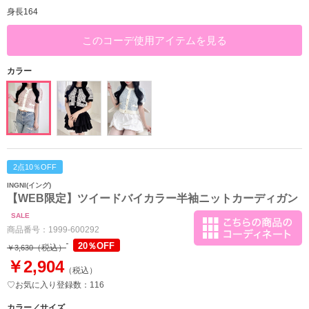
身長164
このコーデ使用アイテムを見る
カラー
2点10％OFF
INGNI(イング)
【WEB限定】ツイードバイカラー半袖ニットカーディガン
SALE
商品番号：
1999-600292
20％OFF
（税込）
￥3,630
￥2,904
（税込）
♡お気に入り登録数：116
カラー／サイズ