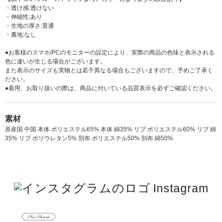
・透け感:透けない
・伸縮性:あり
・生地の厚さ:普通
・裏地:なし
●お客様のスマホ/PCのモニターの設定により、実際の商品の色味と表示される
色に違いが生じる場合がございます。
また表示のサイズも実物とは若干異なる場合もございますので、予めご了承く
ださい。
●着用、お取り扱いの際は、商品に付いている品質表示を必ずご確認ください。
素材
原産国 中国 本体 ポリエステル65% 本体 綿35% リブ ポリエステル60% リブ 綿
35% リブ ポリウレタン5% 別布 ポリエステル50% 別布 綿50%
Instagram