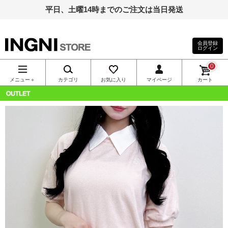
平日、土曜14時までのご注文は当日発送
会員登録
ログイン
INGNI（イン
0
グ）公式通
メニュー＋
カテゴリ
お気に入り
マイページ
カート
販｜INGNI
OUTLET
STORE