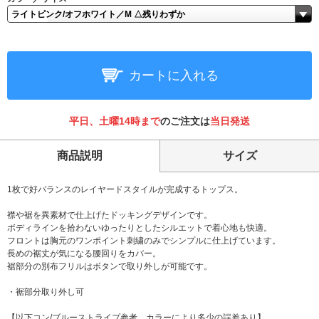
カートに入れる
平日、土曜14時まで
のご注文は
当日発送
商品説明
サイズ
1枚で好バランスのレイヤードスタイルが完成するトップス。
襟や裾を異素材で仕上げたドッキングデザインです。
ボディラインを拾わないゆったりとしたシルエットで着心地も快適。
フロントは胸元のワンポイント刺繍のみでシンプルに仕上げています。
長めの裾丈が気になる腰回りをカバー。
裾部分の別布フリルはボタンで取り外しが可能です。
・裾部分取り外し可
【以下コン/ブルーストライプ参考。カラーにより多少の誤差あり】