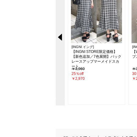
[INGNI イング]
[INGNI イング]
[I
【新色追加】シアーティアー
【INGNI STORE限定価格】
【
ドスカート
【新色追加／7色展開】バック
ブ
レースアップマーメイドスカ
ート
￥4,290
￥3,960
￥3
26％off
25％off
30
￥3,190
￥2,970
￥2