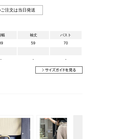
のご注文は当日発送
肩幅
袖丈
バスト
39
59
70
-
-
-