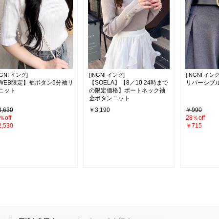
NGNI イング]
[INGNI イング]
[INGNI イング
WEB限定】袖ボタン5分袖リ
【SOELA】【8／10 24時まで
リバーシブ
ニット
の限定価格】ボートネック袖
金ボタンニット
,630
￥3,190
￥990
％off
28％off
,530
￥715