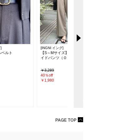
]
[INGNI イング]
[INGNI イング]
ルベルト
【S～Mサイズ】共ベルト付ワ
トップ式リバーシブル
イドパンツ（ＯＵＴＬＥＴ）
／A
￥3,289
￥1,089
40％off
29％off
￥1,980
￥770