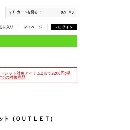
0点
￥0
アウトレット対象アイテム2点で2200円(税
べての対象商品
ット（ＯＵＴＬＥＴ）