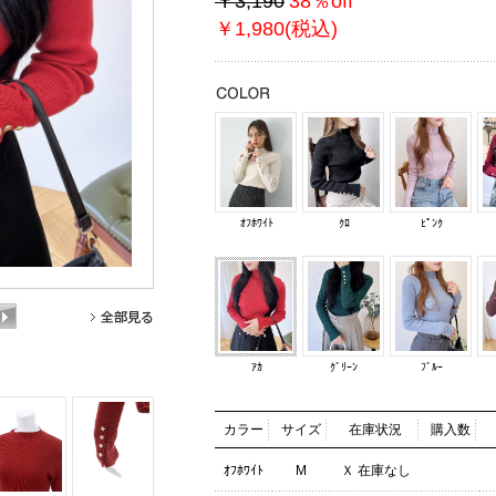
￥3,190
38％off
￥1,980(税込)
ｵﾌﾎﾜｲﾄ
ｸﾛ
ﾋﾟﾝｸ
ｱｶ
ｸﾞﾘｰﾝ
ﾌﾞﾙｰ
カラー
サイズ
在庫状況
購入数
ｵﾌﾎﾜｲﾄ
M
Ｘ 在庫なし