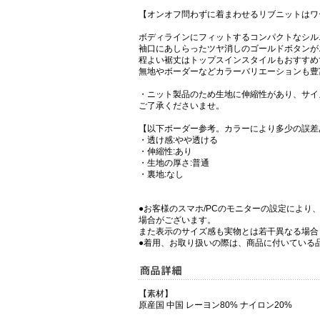
【オンオフ問わずに着まわせるリブニットはワ
ボディラインにフィットするコンパクトなシル
袖口にあしらったツヤ消しのゴールドボタンが
程よい裾丈はトップスインスタイルもおすすめ
無地やボーダーなどカラーバリエーションも豊
・ニット製品のため生地に伸縮性があり、サイ
ご了承くださいませ。
【以下ボーダー参考。カラーにより多少の誤差
・透け感:やや透ける
・伸縮性:あり
・生地の厚さ:普通
・裏地:なし
●お客様のスマホ/PCのモニターの設定により
場合がございます。
また表示のサイズ感も実物とは若干異なる場合
●着用、お取り扱いの際は、商品に付いている
【素材】
原産国 中国 レーヨン80% ナイロン20%