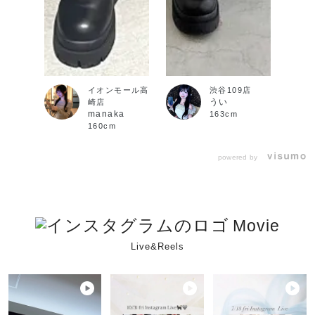
イオンモール高
渋谷109店
うい
崎店
manaka
163cm
160cm
powered by
Movie
Live&Reels