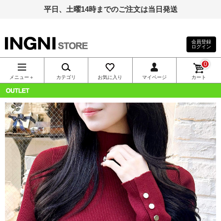
平日、土曜14時までのご注文は当日発送
会員登録
ログイン
INGNI（イン
0
グ）公式通
メニュー＋
カテゴリ
お気に入り
マイページ
カート
販｜INGNI
OUTLET
STORE