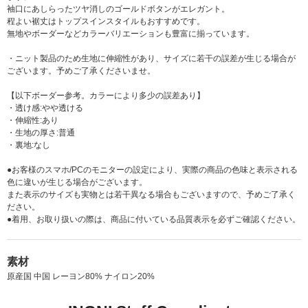
袖口にあしらったツヤ消しのゴールドボタンがエレガント。
程よい裾丈はトップスインスタイルもおすすめです。
無地やボーダーなどカラーバリエーションも豊富に揃っています。
・ニット製品のため生地に伸縮性があり、サイズに若干の誤差が生じる場合が
ございます。予めご了承くださいませ。
【以下ボーダー参考。カラーにより多少の誤差あり】
・透け感:やや透ける
・伸縮性:あり
・生地の厚さ:普通
・裏地:なし
●お客様のスマホ/PCのモニターの設定により、実際の商品の色味と表示される
色に違いが生じる場合がございます。
また表示のサイズも実物とは若干異なる場合もございますので、予めご了承く
ださい。
●着用、お取り扱いの際は、商品に付いている品質表示を必ずご確認ください。
素材
原産国 中国 レーヨン80% ナイロン20%