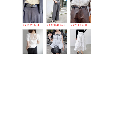
￥715
28％off
￥1,980
40％off
￥770
29％off
￥2,189
49％off
￥1,650
58％off
￥3,190
26％off
最近チェックしたアイテム
PAGE TOP