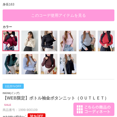
身長163
このコーデ使用アイテムを見る
カラー
2点20％OFF
INGNI(イング)
【WEB限定】ボトル袖金ボタンニット（ＯＵＴＬＥＴ）
SALE
商品番号：
1999-900109
38％OFF
（税込）
￥3,190