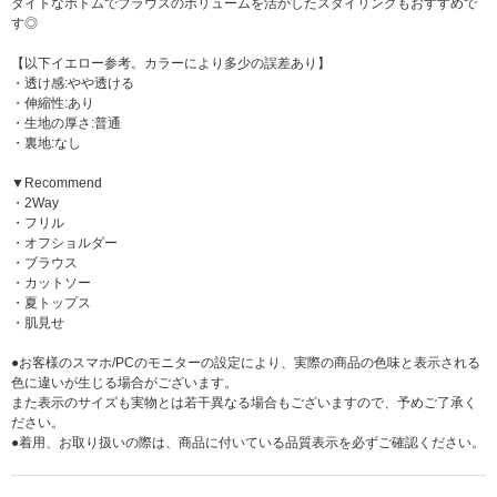
タイトなボトムでブラウスのボリュームを活かしたスタイリングもおすすめで
す◎
【以下イエロー参考。カラーにより多少の誤差あり】
・透け感:やや透ける
・伸縮性:あり
・生地の厚さ:普通
・裏地:なし
▼Recommend
・2Way
・フリル
・オフショルダー
・ブラウス
・カットソー
・夏トップス
・肌見せ
●お客様のスマホ/PCのモニターの設定により、実際の商品の色味と表示される
色に違いが生じる場合がございます。
また表示のサイズも実物とは若干異なる場合もございますので、予めご了承く
ださい。
●着用、お取り扱いの際は、商品に付いている品質表示を必ずご確認ください。