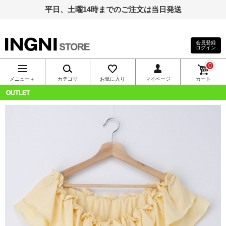
平日、土曜14時までのご注文は当日発送
会員登録
ログイン
INGNI（イン
0
グ）公式通
メニュー＋
カテゴリ
お気に入り
マイページ
カート
販｜INGNI
OUTLET
STORE