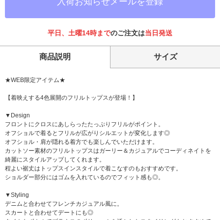
入荷お知らせメールを登録
平日、土曜14時まで
のご注文は
当日発送
商品説明
サイズ
★WEB限定アイテム★
【着映えする4色展開のフリルトップスが登場！】
▼Design
フロントにクロスにあしらったたっぷりフリルがポイント。
オフショルで着るとフリルが広がりシルエットが変化します◎
オフショル・肩が隠れる着方でも楽しんでいただけます。
カットソー素材のフリルトップスはガーリー＆カジュアルでコーディネイトを
綺麗にスタイルアップしてくれます。
程よい裾丈はトップスインスタイルで着こなすのもおすすめです。
ショルダー部分にはゴムを入れているのでフィット感も◎。
▼Styling
デニムと合わせてフレンチカジュアル風に。
スカートと合わせてデートにも◎