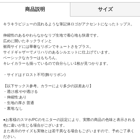
商品説明
サイズ
キラキラビジューの流れるような筆記体ロゴがアクセントになったトップス。
伸縮性のあるやわらなかなリブ生地で着心地も快適です。
広めに開いたネックラインと
裾両サイドには華奢なリボンでキュートさをプラス。
サイドギャザーでメリハリのあるシルエットに仕上げています。
ベーシックなカラーはもちろん、
キレイカラーも揃っているので自分らしい1枚が見つかります。
・サイドはドロスト不可(飾りリボン)
【以下サックス参考。カラーにより多少の誤差あり】
・透け感:やや透ける
・伸縮性:あり
・生地の厚さ:普通
・裏地:なし
●お客様のスマホ/PCのモニターの設定により、実際の商品の色味と表示される
色に違いが生じる場合がございます。
また表示のサイズも実物とは若干異なる場合もございますので、予めご了承く
ださい。