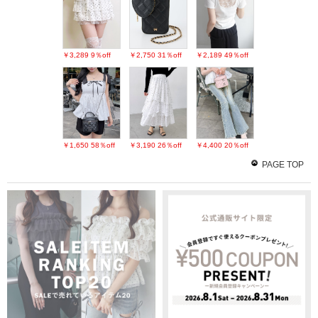
￥3,289
9％off
￥2,750
31％off
￥2,189
49％off
￥1,650
58％off
￥3,190
26％off
￥4,400
20％off
PAGE TOP