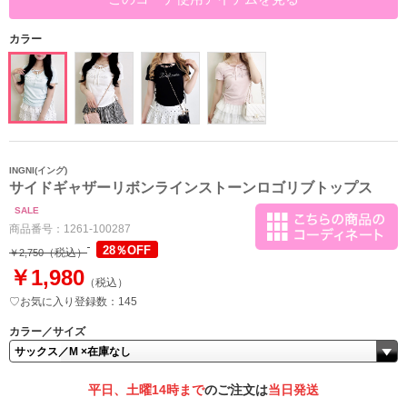
カラー
INGNI(イング)
サイドギャザーリボンラインストーンロゴリブトップス
SALE
商品番号：
1261-100287
28％OFF
（税込）
￥2,750
￥1,980
（税込）
♡お気に入り登録数：145
カラー／サイズ
平日、土曜14時まで
のご注文は
当日発送