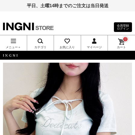
平日、土曜14時までのご注文は当日発送
会員登録
ログイン
INGNI（イン
0
グ）公式通
メニュー＋
カテゴリ
お気に入り
マイページ
カート
販｜INGNI
INGNI
STORE