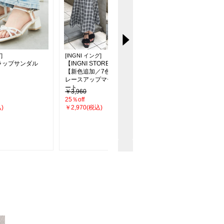
]
[INGNI イング]
[INGNI イング]
ラップサンダル
【INGNI STORE限定価格】
キルティングチェーン
【新色追加／7色展開】バック
ンバッグ
レースアップマーメイドスカ
ート
￥3,960
￥3,960
25％off
45％off
)
￥2,970(税込)
￥2,189(税込)