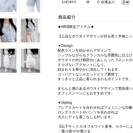
ｺﾝ/ｵﾌﾎﾜｲﾄ
M
Ｏ 在庫あり
★WEB限定アイテム★
【上品なボウタイデザインが目を惹く半袖ニッ
▼Design
配色ラインを効かせたデザインで、
シンプルながらもクラシカルな雰囲気に仕上げ
ボウタイの付け根部分にあしらったフロントの
さりげないアクセントになり、
顔まわりを華やかに演出してくれます。
コンパクトなシルエットとリブ素材で、
すっきりと上品に着られるのもポイントです。
きちんと感のあるボウタイデザインで普段使い
オフィスシーンにもおすすめです。
▼Styling
フレアスカートを合わせればフェミニンな印象
ロングスカートやパンツを合わせれば
大人レディな着こなしも叶います。
【以下サックス/オフホワイト参考。カラーに
・透け感:やや透ける