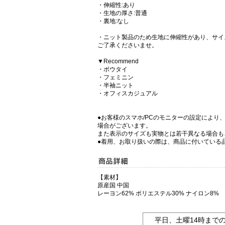
・伸縮性:あり
・生地の厚さ:普通
・裏地:なし
・ニット製品のため生地に伸縮性があり、サイ
ご了承くださいませ。
▼Recommend
・ボウタイ
・フェミニン
・半袖ニット
・オフィスカジュアル
●お客様のスマホ/PCのモニターの設定により
場合がございます。
また表示のサイズも実物とは若干異なる場合も
●着用、お取り扱いの際は、商品に付いている
【素材】
原産国 中国
レーヨン62% ポリエステル30% ナイロン8%
平日、土曜14時まで