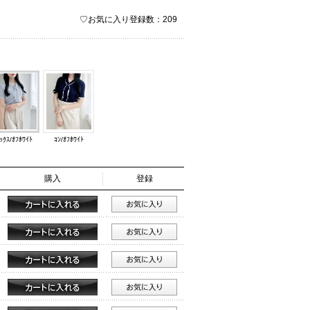
♡お気に入り登録数：209
ｯｸｽ/ｵﾌﾎﾜｲﾄ
ｺﾝ/ｵﾌﾎﾜｲﾄ
購入
登録