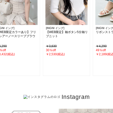
NGNI イング]
[INGNI イング]
[INGNI イング
WEB限定カラーあり】フリ
【WEB限定】袖ボタン5分袖リ
リボンスト
シアーノースリーブブラウ
ブニット
,290
￥3,630
￥4,290
％off
30％off
49％off
,432(税込)
￥2,530(税込)
￥2,189(税込
Instagram