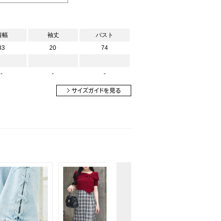
肩幅
袖丈
バスト
33
20
74
-
-
-