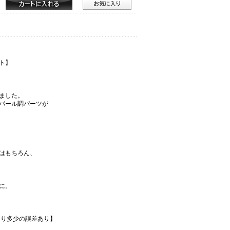
ト】
ました。
パール調パーツが
はもちろん、
に。
より多少の誤差あり】