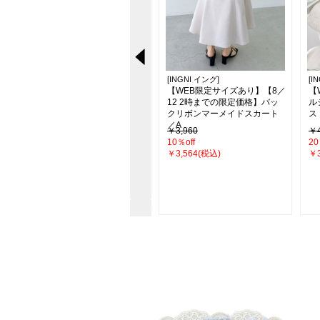
[INGNI イング]
[INGNI イング]
[I
【新色追加】シアーティアー
【WEB限定サイズあり】【8／
【
ドスカート
12 2時までの限定価格】バッ
ル
クリボンマーメイドスカート
ス
／A
￥4,290
￥3,960
￥4
26％off
10％off
20
￥3,190(税込)
￥3,564(税込)
￥3