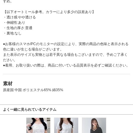
すめ。
【以下オートミール参考。カラーにより多少の誤差あり】
・透け感:やや透ける
・伸縮性:あり
・生地の厚さ:普通
・裏地:なし
●お客様のスマホ/PCのモニターの設定により、実際の商品の色味と表示される
色に違いが生じる場合がございます。
また表示のサイズも実物とは若干異なる場合もございますので、予めご了承く
ださい。
●着用、お取り扱いの際は、商品に付いている品質表示を必ずご確認ください。
素材
原産国 中国 ポリエステル65% 綿35%
よく一緒に見られているアイテム