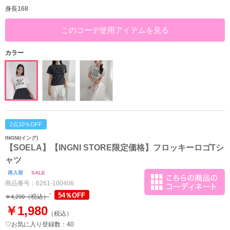
身長168
このコーデ使用アイテムを見る
カラー
2点10％OFF
INGNI(イング)
【SOELA】【INGNI STORE限定価格】フロッキーロゴTシ
ャツ
再入荷
SALE
商品番号：
6261-100406
54％OFF
（税込）
￥4,290
￥1,980
（税込）
♡お気に入り登録数：40