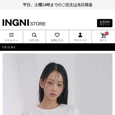
平日、土曜14時までのご注文は当日発送
会員登録
ログイン
INGNI（イン
0
グ）公式通
メニュー＋
カテゴリ
お気に入り
マイページ
カート
販｜INGNI
INGNI
STORE