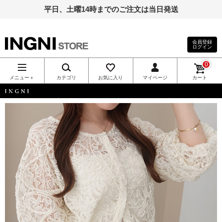
平日、土曜14時までのご注文は当日発送
会員登録
ログイン
INGNI（イン
0
グ）公式通
メニュー＋
カテゴリ
お気に入り
マイページ
カート
販｜INGNI
INGNI
STORE