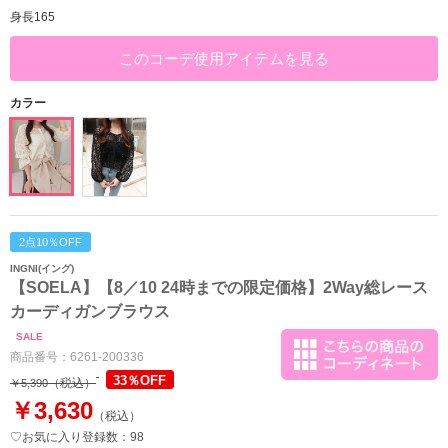
身長165
このコーデ使用アイテムを見る
カラー
2点10％OFF
INGNI(イング)
【SOELA】【8／10 24時までの限定価格】2Way総レース
カーディガンブラウス
SALE
商品番号：
6261-200336
33％OFF
（税込）
￥5,390
￥3,630
（税込）
♡お気に入り登録数：98