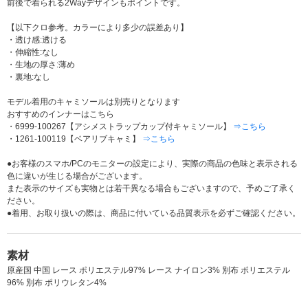
前後で着られる2Wayデザインもポイントです。
【以下クロ参考。カラーにより多少の誤差あり】
・透け感:透ける
・伸縮性:なし
・生地の厚さ:薄め
・裏地:なし
モデル着用のキャミソールは別売りとなります
おすすめのインナーはこちら
・6999-100267【アシメストラップカップ付キャミソール】
⇒こちら
・1261-100119【ベアリブキャミ】
⇒こちら
●お客様のスマホ/PCのモニターの設定により、実際の商品の色味と表示される
色に違いが生じる場合がございます。
また表示のサイズも実物とは若干異なる場合もございますので、予めご了承く
ださい。
●着用、お取り扱いの際は、商品に付いている品質表示を必ずご確認ください。
素材
原産国 中国 レース ポリエステル97% レース ナイロン3% 別布 ポリエステル
96% 別布 ポリウレタン4%