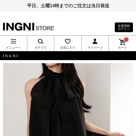
平日、土曜14時までのご注文は当日発送
会員登録
ログイン
INGNI（イン
0
グ）公式通
メニュー＋
カテゴリ
お気に入り
マイページ
カート
販｜INGNI
INGNI
STORE