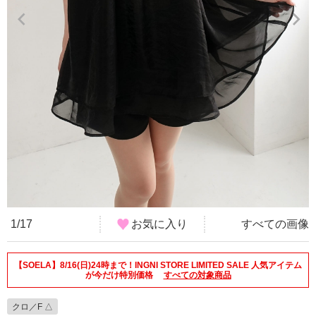
1/17
お気に入り
すべての画像
【SOELA】8/16(日)24時まで！INGNI STORE LIMITED SALE 人気アイテム
が今だけ特別価格
すべての対象商品
クロ／F △