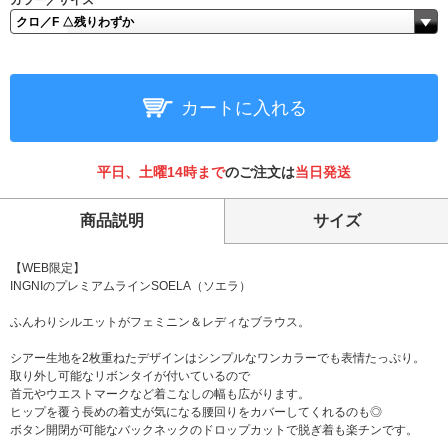
カラー／サイズ
カートに入れる
平日、土曜14時まで
のご注文は
当日発送
商品説明
サイズ
【WEB限定】
INGNIのプレミアムラインSOELA（ソエラ）
ふんわりシルエットがフェミニン＆レディなブラウス。
シアー生地を2枚重ねたデザインはシンプルなワンカラーでも表情たっぷり。
取り外し可能なリボンタイが付いているので
首元やウエストマークなど着こなしの幅も広がります。
ヒップを覆う長めの着丈が気になる腰回りをカバーしてくれるのも◎
ボタン開閉が可能なバックネックのドロップカットで脱ぎ着も楽チンです。