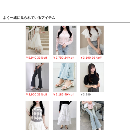
よく一緒に見られているアイテム
￥5,940
39％off
￥2,750
24％off
￥3,190
26％off
￥3,960
33％off
￥2,189
49％off
￥3,289