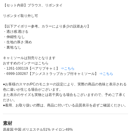
【セット内容】ブラウス、リボンタイ
リボンタイ取り外し可
【以下アイボリー参考。カラーにより多少の誤差あり】
・透け感:透ける
・伸縮性:なし
・生地の厚さ:薄め
・裏地:なし
キャミソールは別売りとなります
おすすめのインナーはこちら
・1261-100119【ベアリブキャミ】
⇒こちら
・6999-100267【アシメストラップカップ付キャミソール】
⇒こちら
●お客様のスマホ/PCのモニターの設定により、実際の商品の色味と表示される
色に違いが生じる場合がございます。
また表示のサイズも実物とは若干異なる場合もございますので、予めご了承く
ださい。
●着用、お取り扱いの際は、商品に付いている品質表示を必ずご確認ください。
素材
原産国 中国 ポリエステル51% ナイロン49%