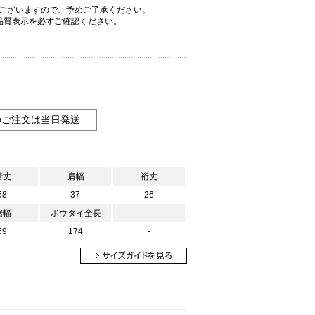
ございますので、予めご了承ください。
品質表示を必ずご確認ください。
のご注文は当日発送
着丈
肩幅
裄丈
58
37
26
裾幅
ボウタイ全長
59
174
-