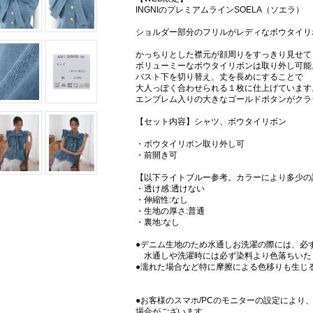
INGNIのプレミアムラインSOELA（ソエラ）
ショルダー部分のフリルがレディなボウタイリ
かっちりとした襟元が顔周りをすっきり見せて
ボリューミーなボウタイリボンは取り外し可能
バスト下を切り替え、丈を長めにすることで
大人っぽく合わせられる１枚に仕上げています
エンブレム入りの大きなゴールドボタンがクラ
【セット内容】シャツ、ボウタイリボン
・ボウタイリボン取り外し可
・前開き可
【以下ライトブルー参考。カラーにより多少の
・透け感:透けない
・伸縮性:なし
・生地の厚さ:普通
・裏地:なし
●デニム生地のため水通しお洗濯の際には、必
水通しや洗濯時には必ず染料より色落ちいた
●濡れた場合など特に摩擦による色移りも生じ
●お客様のスマホ/PCのモニターの設定により
場合がございます。