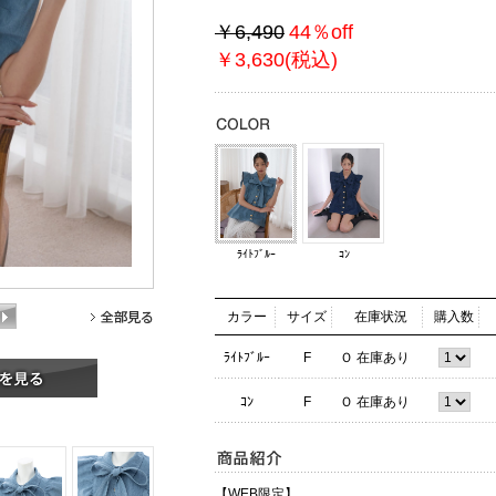
￥6,490
44％off
￥3,630(税込)
ﾗｲﾄﾌﾞﾙｰ
ｺﾝ
カラー
サイズ
在庫状況
購入数
ﾗｲﾄﾌﾞﾙｰ
F
Ｏ 在庫あり
ｺﾝ
F
Ｏ 在庫あり
【WEB限定】