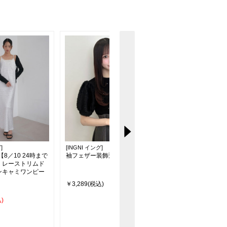
]
[INGNI イング]
[INGNI イング]
【8／10 24時まで
袖フェザー装飾飛ばしニット
フロントリボンレイヤ
】レーストリムド
アーガイルニット
ンキャミワンピー
￥3,289(税込)
￥3,630(税込)
)