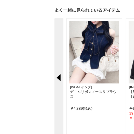
[INGNI イング]
[INGNI イング]
[I
【WEB限定サイズあり／XS～
デニムリボンノースリブラウ
【
Lサイズ】サイドリボンフレア
ス
【
デニムパンツ
￥4,950(税込)
￥4,389(税込)
￥6
39
￥3