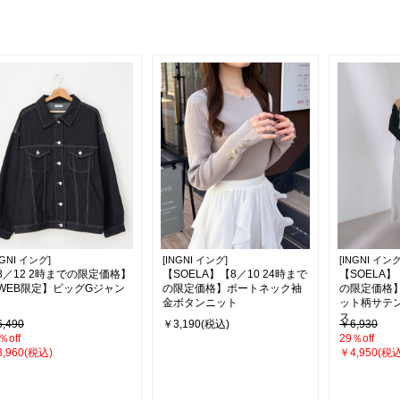
NGNI イング]
[INGNI イング]
[INGNI イング
8／12 2時までの限定価格】
【SOELA】【8／10 24時まで
【SOELA】
WEB限定】ビッグGジャン
の限定価格】ボートネック袖
の限定価格
金ボタンニット
ット柄サテ
ス
,490
￥3,190(税込)
￥6,930
％off
29％off
,960(税込)
￥4,950(税込