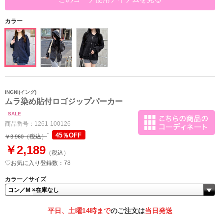
カラー
INGNI(イング)
ムラ染め貼付ロゴジップパーカー
SALE
商品番号：
1261-100126
45％OFF
（税込）
￥3,960
￥2,189
（税込）
♡お気に入り登録数：78
カラー／サイズ
平日、土曜14時まで
のご注文は
当日発送