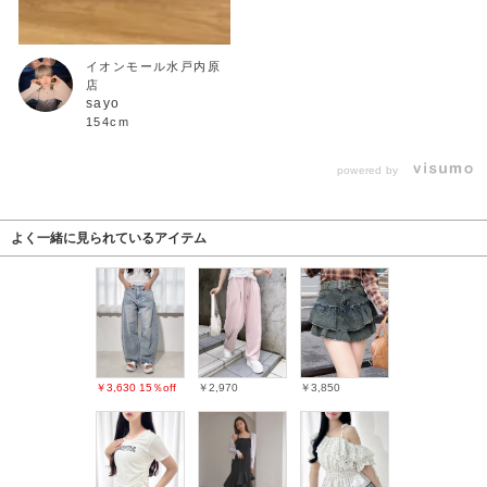
イオンモール水戸内原
店
sayo
154cm
powered by
よく一緒に見られているアイテム
￥3,630
15％off
￥2,970
￥3,850