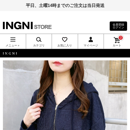
平日、土曜14時までのご注文は当日発送
会員登録
ログイン
INGNI（イン
0
グ）公式通
メニュー＋
カテゴリ
お気に入り
マイページ
カート
販｜INGNI
INGNI
STORE