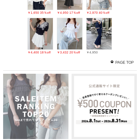
￥1,650
35％off
￥4,950
17％off
￥2,970
40％off
￥4,400
18％off
￥3,432
20％off
￥4,950
PAGE TOP