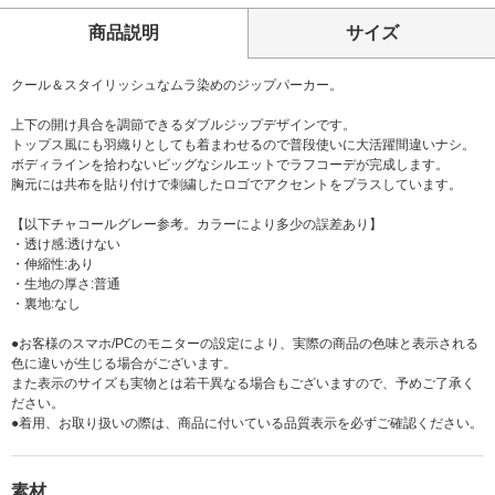
商品説明
サイズ
クール＆スタイリッシュなムラ染めのジップパーカー。
上下の開け具合を調節できるダブルジップデザインです。
トップス風にも羽織りとしても着まわせるので普段使いに大活躍間違いナシ。
ボディラインを拾わないビッグなシルエットでラフコーデが完成します。
胸元には共布を貼り付けで刺繍したロゴでアクセントをプラスしています。
【以下チャコールグレー参考。カラーにより多少の誤差あり】
・透け感:透けない
・伸縮性:あり
・生地の厚さ:普通
・裏地:なし
●お客様のスマホ/PCのモニターの設定により、実際の商品の色味と表示される
色に違いが生じる場合がございます。
また表示のサイズも実物とは若干異なる場合もございますので、予めご了承く
ださい。
●着用、お取り扱いの際は、商品に付いている品質表示を必ずご確認ください。
素材