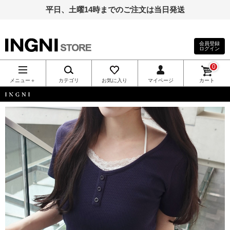
平日、土曜14時までのご注文は当日発送
会員登録
ログイン
INGNI（イン
0
グ）公式通
メニュー＋
カテゴリ
お気に入り
マイページ
カート
販｜INGNI
INGNI
STORE