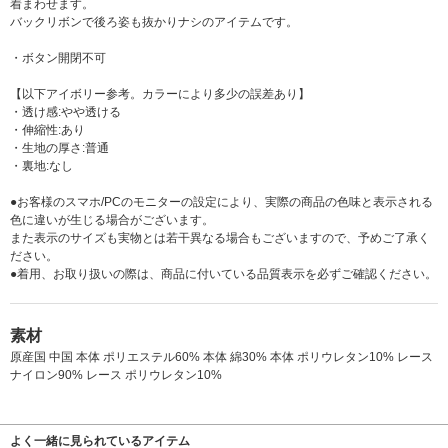
着まわせます。
バックリボンで後ろ姿も抜かりナシのアイテムです。
・ボタン開閉不可
【以下アイボリー参考。カラーにより多少の誤差あり】
・透け感:やや透ける
・伸縮性:あり
・生地の厚さ:普通
・裏地:なし
●お客様のスマホ/PCのモニターの設定により、実際の商品の色味と表示される
色に違いが生じる場合がございます。
また表示のサイズも実物とは若干異なる場合もございますので、予めご了承く
ださい。
●着用、お取り扱いの際は、商品に付いている品質表示を必ずご確認ください。
素材
原産国 中国 本体 ポリエステル60% 本体 綿30% 本体 ポリウレタン10% レース
ナイロン90% レース ポリウレタン10%
よく一緒に見られているアイテム