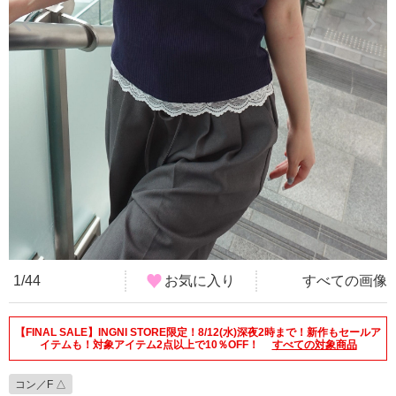
1/44
お気に入り
すべての画像
【FINAL SALE】INGNI STORE限定！8/12(水)深夜2時まで！新作もセールア
イテムも！対象アイテム2点以上で10％OFF！
すべての対象商品
コン／F △