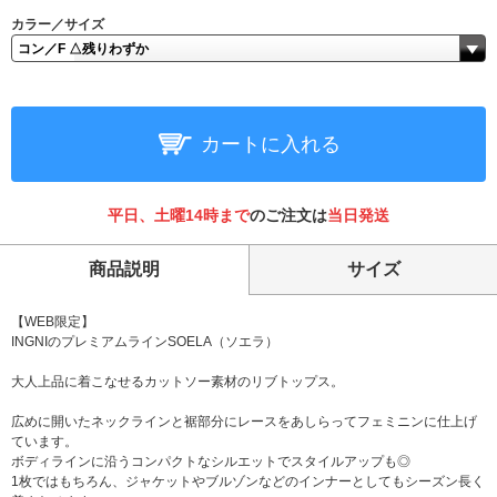
カラー／サイズ
カートに入れる
平日、土曜14時まで
のご注文は
当日発送
商品説明
サイズ
【WEB限定】
INGNIのプレミアムラインSOELA（ソエラ）
大人上品に着こなせるカットソー素材のリブトップス。
広めに開いたネックラインと裾部分にレースをあしらってフェミニンに仕上げ
ています。
ボディラインに沿うコンパクトなシルエットでスタイルアップも◎
1枚ではもちろん、ジャケットやブルゾンなどのインナーとしてもシーズン長く