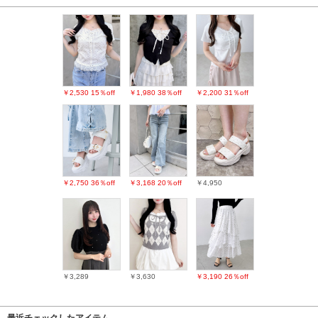
￥2,530
15％off
￥1,980
38％off
￥2,200
31％off
￥2,750
36％off
￥3,168
20％off
￥4,950
￥3,289
￥3,630
￥3,190
26％off