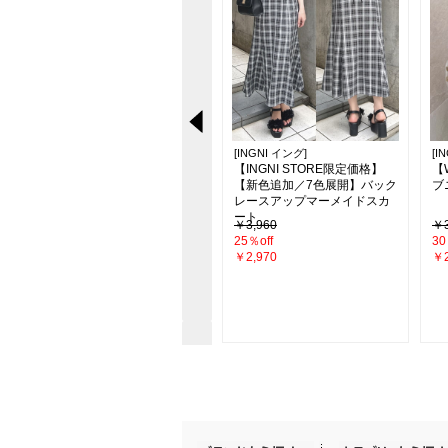
[INGNI イング]
[INGNI イング]
[I
【新色追加】シアーティアー
【INGNI STORE限定価格】
【
ドスカート
【新色追加／7色展開】バック
ブ
レースアップマーメイドスカ
ート
￥4,290
￥3,960
￥3
26％off
25％off
30
￥3,190
￥2,970
￥2