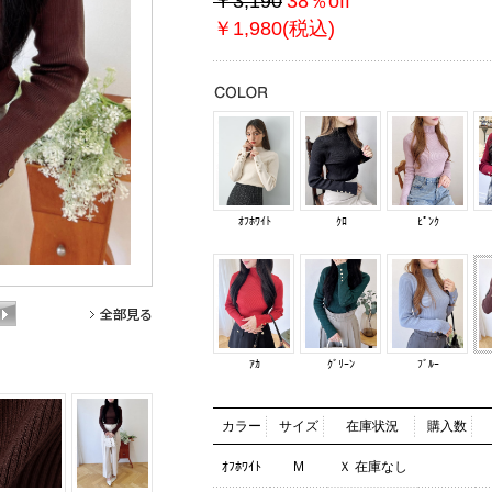
￥3,190
38％off
￥1,980(税込)
ｵﾌﾎﾜｲﾄ
ｸﾛ
ﾋﾟﾝｸ
ｱｶ
ｸﾞﾘｰﾝ
ﾌﾞﾙｰ
カラー
サイズ
在庫状況
購入数
ｵﾌﾎﾜｲﾄ
M
Ｘ 在庫なし