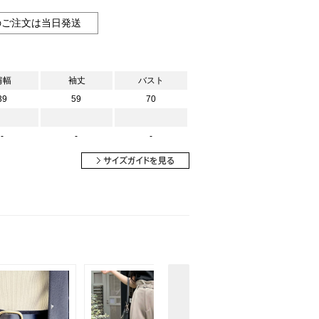
のご注文は当日発送
肩幅
袖丈
バスト
39
59
70
-
-
-