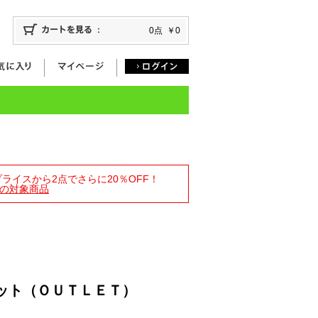
0点
￥0
トプライスから2点でさらに20％OFF！
の対象商品
ット（ＯＵＴＬＥＴ）