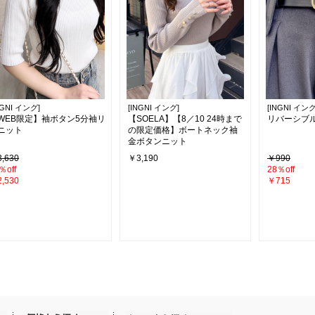
NGNI イング]
[INGNI イング]
[INGNI イング
WEB限定】袖ボタン5分袖リ
【SOELA】【8／10 24時まで
リバーシブ
ニット
の限定価格】ボートネック袖
金ボタンニット
,630
￥3,190
￥990
％off
28％off
,530
￥715