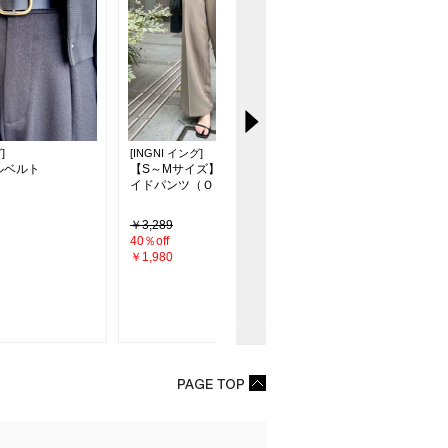
]
[INGNI イング]
[INGNI イング]
ルベルト
【S～Mサイズ】共ベルト付ワ
インヒール厚底ロング
イドパンツ（ＯＵＴＬＥＴ）
（ＯＵＴＬＥＴ）
￥3,289
￥7,590
40％off
48％off
￥1,980
￥3,960