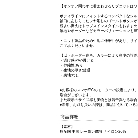
【オンオフ問わずに着まわせるリブニットはワ
ボディラインにフィットするコンパクトなシル
袖口にあしらったツヤ消しのゴールドボタンが
程よい裾丈はトップスインスタイルもおすすめ
無地やボーダーなどカラーバリエーションも豊
・ニット製品のため生地に伸縮性があり、サイ
ご了承くださいませ。
【以下ボーダー参考。カラーにより多少の誤差
・透け感:やや透ける
・伸縮性:あり
・生地の厚さ:普通
・裏地:なし
●お客様のスマホ/PCのモニターの設定により
場合がございます。
また表示のサイズ感も実物とは若干異なる場合
●着用、お取り扱いの際は、商品に付いている
【素材】
原産国 中国 レーヨン80% ナイロン20%