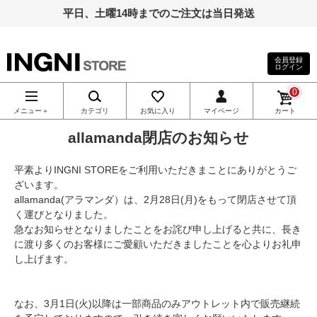
平日、土曜14時までのご注文は当日発送
会員登録
ログイン
INGNI（イン
0
グ）公式通
メニュー＋
カテゴリ
お気に入り
マイページ
カート
allamanda閉店のお知らせ
販｜INGNI
平素よりINGNI STOREをご利用いただきまことにありがとうご
STORE
ざいます。
allamanda(アラマンダ）は、2月28日(月)をもって閉店させて頂
く運びとなりました。
急なお知らせとなりましたことをお詫び申し上げると共に、長き
に渡り多くのお客様にご愛顧いただきましたことを心よりお礼申
し上げます。
なお、3月1日(火)以降は一部商品のみアウトレット内で販売継続