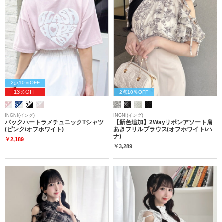
2点10％OFF
13％OFF
2点10％OFF
INGNI(イング)
INGNI(イング)
バックハートラメチュニックTシャツ
【新色追加】2Wayリボンアソート肩
(ピンク/オフホワイト)
あきフリルブラウス(オフホワイト/ハ
ナ)
￥2,189
￥3,289