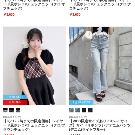
ード風ボレロ×チェックニット(クロ/オ
ード風ボレロ×チェックニット(クロ/ク
フチェック)
ロチェック)
￥3,630
￥3,630
2点10％OFF
8％OFF
2点10％OFF
INGNI(イング)
INGNI(イング)
【8／12 2時までの限定価格】レイヤ
【WEB限定サイズあり／XS～Lサイ
ード風ボレロ×チェックニット(クロ/ブ
ズ】サイドリボンフレアデニムパンツ
ラウンチェック)
(デニム/ライトブルー)