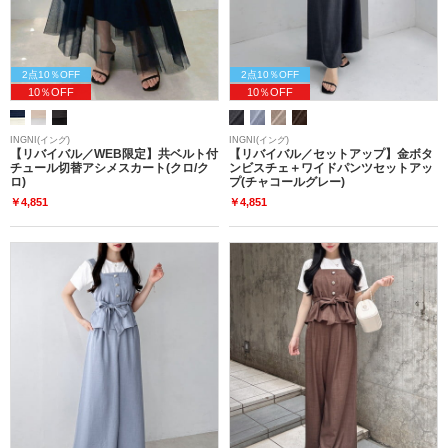
2点10％OFF
2点10％OFF
10％OFF
10％OFF
INGNI(イング)
INGNI(イング)
【リバイバル／WEB限定】共ベルト付
【リバイバル／セットアップ】金ボタ
チュール切替アシメスカート(クロ/ク
ンビスチェ＋ワイドパンツセットアッ
ロ)
プ(チャコールグレー)
￥4,851
￥4,851