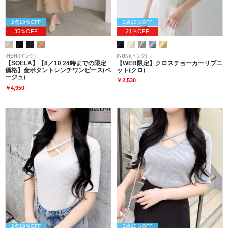
2点10％OFF
2点10％OFF
35％OFF
21％OFF
INGNI(イング)
INGNI(イング)
【SOELA】【8／10 24時までの限定
【WEB限定】クロスチョーカーリブニ
価格】金ボタントレンチワンピース(ベ
ット(クロ)
ージュ)
￥2,530
￥4,950
2点10％OFF
2点10％OFF