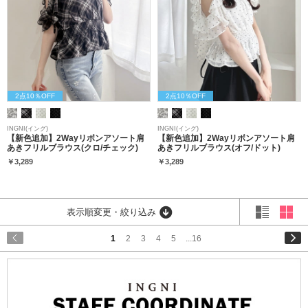
2点10％OFF
2点10％OFF
INGNI(イング)
INGNI(イング)
【新色追加】2Wayリボンアソート肩
【新色追加】2Wayリボンアソート肩
あきフリルブラウス(クロ/チェック)
あきフリルブラウス(オフ/ドット)
￥3,289
￥3,289
表示順変更・絞り込み
1
2
3
4
5
...16