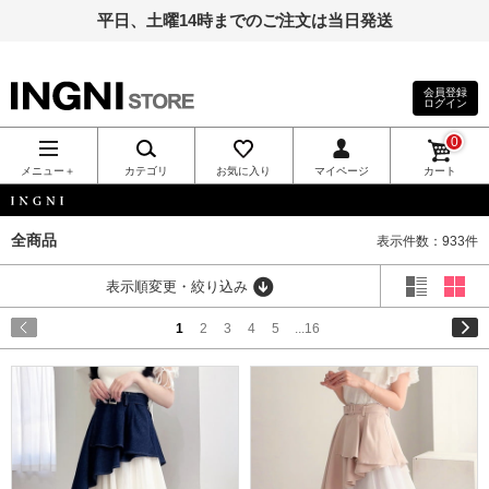
平日、土曜14時までのご注文は当日発送
会員登録
ログイン
INGNI（イン
0
グ）公式通
メニュー＋
カテゴリ
お気に入り
マイページ
カート
販｜INGNI
INGNI
全商品
表示件数：933件
STORE
表示順変更・絞り込み
1
2
3
4
5
...16