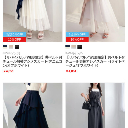
2点10％OFF
2点10％OFF
10％OFF
10％OFF
INGNI(イング)
INGNI(イング)
【リバイバル／WEB限定】共ベルト付
【リバイバル／WEB限定】共ベルト付
チュール切替アシメスカート(デニムコ
チュール切替アシメスカート(ライトベ
ン/オフホワイト)
ージュ/オフホワイト)
￥4,851
￥4,851