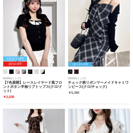
2点10％OFF
15％OFF
2点10％OFF
INGNI(イング)
INGNI(イング)
【7色展開】レースレイヤード風フロ
チェック柄リボンマーメイドキャミワ
ントボタン半袖リブトップス(クロ/ド
ンピース(クロ/チェック)
ット)
￥5,390
￥2,530