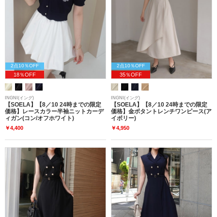
2点10％OFF
2点10％OFF
18％OFF
35％OFF
INGNI(イング)
INGNI(イング)
【SOELA】【8／10 24時までの限定
【SOELA】【8／10 24時までの限定
価格】レースカラー半袖ニットカーデ
価格】金ボタントレンチワンピース(ア
ィガン(コン/オフホワイト)
イボリー)
￥4,400
￥4,950