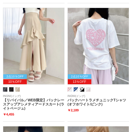
2点10％OFF
2点10％OFF
10％OFF
13％OFF
INGNI(イング)
INGNI(イング)
【リバイバル／WEB限定】バックレー
バックハートラメチュニックTシャツ
スアップアシメティアードスカート(ラ
(オフホワイト/ピンク)
イトベージュ)
￥2,189
￥4,455