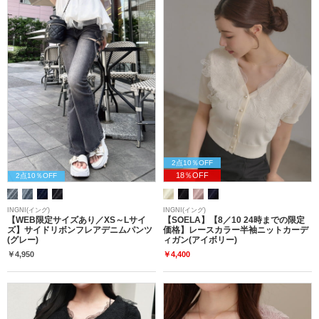
2点10％OFF
18％OFF
2点10％OFF
INGNI(イング)
INGNI(イング)
【WEB限定サイズあり／XS～Lサイ
【SOELA】【8／10 24時までの限定
ズ】サイドリボンフレアデニムパンツ
価格】レースカラー半袖ニットカーデ
(グレー)
ィガン(アイボリー)
￥4,950
￥4,400