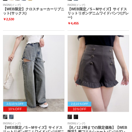
INGNI(イング)
INGNI(イング)
【WEB限定】クロスチョーカーリブニ
【WEB限定／S～Mサイズ】サイドス
ット(サックス)
リットリボンデニムワイドパンツ(グレ
ー)
￥2,530
￥4,455
2点10％OFF
2点10％OFF
10％OFF
10％OFF
INGNI(イング)
INGNI(イング)
【WEB限定／S～Mサイズ】サイドス
【8／12 2時までの限定価格】【WEB
リットリボンデニムワイドパンツ(デニ
限定】裾フリルショートパンツ(グレ