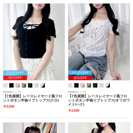
2点10％OFF
2点10％OFF
15％OFF
15％OFF
INGNI(イング)
INGNI(イング)
【7色展開】レースレイヤード風フロ
【7色展開】レースレイヤード風フロ
ントボタン半袖リブトップス(クロ)
ントボタン半袖リブトップス(オフホワ
イト/ハナ)
￥2,530
￥2,530