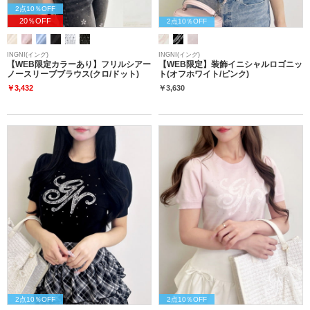
2点10％OFF
20％OFF
2点10％OFF
INGNI(イング)
INGNI(イング)
【WEB限定カラーあり】フリルシアー
【WEB限定】装飾イニシャルロゴニッ
ノースリーブブラウス(クロ/ドット)
ト(オフホワイト/ピンク)
￥3,432
￥3,630
2点10％OFF
2点10％OFF