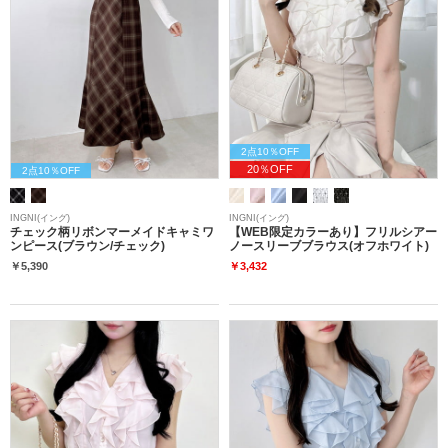
2点10％OFF
20％OFF
2点10％OFF
INGNI(イング)
INGNI(イング)
チェック柄リボンマーメイドキャミワ
【WEB限定カラーあり】フリルシアー
ンピース(ブラウン/チェック)
ノースリーブブラウス(オフホワイト)
￥5,390
￥3,432