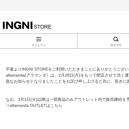
INGNI（イン
グ）公式通
メニュー＋
カテゴリ
販｜INGNI
平素よりINGNI STOREをご利用いただきまことにありがとうござ
STORE
allamanda(アラマンダ）は、2月28日(月)をもって閉店させて頂
急なお知らせとなりましたことをお詫び申し上げると共に、長きに
なお、3月1日(火)以降は一部商品のみアウトレット内で販売継続
⇒
allamanda OUTLETはこちら