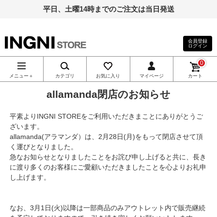
平日、土曜14時までのご注文は当日発送
会員登録
ログイン
INGNI（イン
0
グ）公式通
メニュー＋
カテゴリ
お気に入り
マイページ
カート
allamanda閉店のお知らせ
販｜INGNI
平素よりINGNI STOREをご利用いただきまことにありがとうご
STORE
ざいます。
allamanda(アラマンダ）は、2月28日(月)をもって閉店させて頂
く運びとなりました。
急なお知らせとなりましたことをお詫び申し上げると共に、長き
に渡り多くのお客様にご愛顧いただきましたことを心よりお礼申
し上げます。
なお、3月1日(火)以降は一部商品のみアウトレット内で販売継続