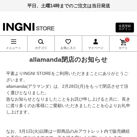
平日、土曜14時までのご注文は当日発送
会員登録
ログイン
INGNI（イン
0
グ）公式通
メニュー＋
カテゴリ
お気に入り
マイページ
カート
allamanda閉店のお知らせ
販｜INGNI
平素よりINGNI STOREをご利用いただきまことにありがとうご
STORE
ざいます。
allamanda(アラマンダ）は、2月28日(月)をもって閉店させて頂
く運びとなりました。
急なお知らせとなりましたことをお詫び申し上げると共に、長き
に渡り多くのお客様にご愛顧いただきましたことを心よりお礼申
し上げます。
なお、3月1日(火)以降は一部商品のみアウトレット内で販売継続