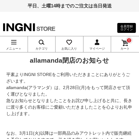
平日、土曜14時までのご注文は当日発送
会員登録
ログイン
INGNI（イン
0
グ）公式通
メニュー＋
カテゴリ
お気に入り
マイページ
カート
allamanda閉店のお知らせ
販｜INGNI
平素よりINGNI STOREをご利用いただきまことにありがとうご
STORE
ざいます。
allamanda(アラマンダ）は、2月28日(月)をもって閉店させて頂
く運びとなりました。
急なお知らせとなりましたことをお詫び申し上げると共に、長き
に渡り多くのお客様にご愛顧いただきましたことを心よりお礼申
し上げます。
なお、3月1日(火)以降は一部商品のみアウトレット内で販売継続