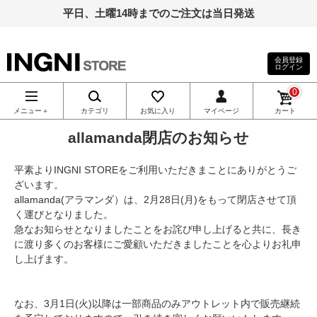
平日、土曜14時までのご注文は当日発送
会員登録
ログイン
INGNI（イン
0
グ）公式通
メニュー＋
カテゴリ
お気に入り
マイページ
カート
allamanda閉店のお知らせ
販｜INGNI
平素よりINGNI STOREをご利用いただきまことにありがとうご
STORE
ざいます。
allamanda(アラマンダ）は、2月28日(月)をもって閉店させて頂
く運びとなりました。
急なお知らせとなりましたことをお詫び申し上げると共に、長き
に渡り多くのお客様にご愛顧いただきましたことを心よりお礼申
し上げます。
なお、3月1日(火)以降は一部商品のみアウトレット内で販売継続