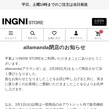
平日、土曜14時までのご注文は当日発送
会員登録
ログイン
INGNI（イン
0
グ）公式通
メニュー＋
カテゴリ
お気に入り
マイページ
カート
allamanda閉店のお知らせ
販｜INGNI
平素よりINGNI STOREをご利用いただきまことにありがとうご
STORE
ざいます。
allamanda(アラマンダ）は、2月28日(月)をもって閉店させて頂
く運びとなりました。
急なお知らせとなりましたことをお詫び申し上げると共に、長き
に渡り多くのお客様にご愛顧いただきましたことを心よりお礼申
し上げます。
なお、3月1日(火)以降は一部商品のみアウトレット内で販売継続