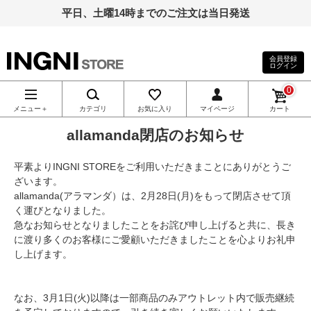
平日、土曜14時までのご注文は当日発送
会員登録
ログイン
INGNI（イン
0
グ）公式通
メニュー＋
カテゴリ
お気に入り
マイページ
カート
allamanda閉店のお知らせ
販｜INGNI
平素よりINGNI STOREをご利用いただきまことにありがとうご
STORE
ざいます。
allamanda(アラマンダ）は、2月28日(月)をもって閉店させて頂
く運びとなりました。
急なお知らせとなりましたことをお詫び申し上げると共に、長き
に渡り多くのお客様にご愛顧いただきましたことを心よりお礼申
し上げます。
なお、3月1日(火)以降は一部商品のみアウトレット内で販売継続