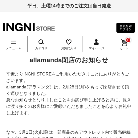
平日、土曜14時までのご注文は当日発送
会員登録
ログイン
INGNI（イン
0
グ）公式通
メニュー＋
カテゴリ
お気に入り
マイページ
カート
allamanda閉店のお知らせ
販｜INGNI
平素よりINGNI STOREをご利用いただきまことにありがとうご
STORE
ざいます。
allamanda(アラマンダ）は、2月28日(月)をもって閉店させて頂
く運びとなりました。
急なお知らせとなりましたことをお詫び申し上げると共に、長き
に渡り多くのお客様にご愛顧いただきましたことを心よりお礼申
し上げます。
なお、3月1日(火)以降は一部商品のみアウトレット内で販売継続