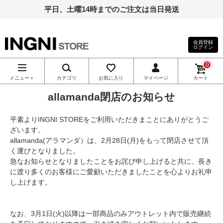
平日、土曜14時までのご注文は当日発送
会員登録
ログイン
INGNI（イン
0
グ）公式通
メニュー＋
カテゴリ
お気に入り
マイページ
カート
allamanda閉店のお知らせ
販｜INGNI
平素よりINGNI STOREをご利用いただきまことにありがとうご
STORE
ざいます。
allamanda(アラマンダ）は、2月28日(月)をもって閉店させて頂
く運びとなりました。
急なお知らせとなりましたことをお詫び申し上げると共に、長き
に渡り多くのお客様にご愛顧いただきましたことを心よりお礼申
し上げます。
なお、3月1日(火)以降は一部商品のみアウトレット内で販売継続