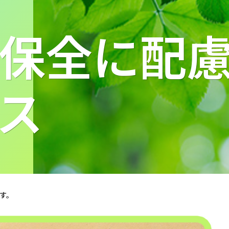
保全に配
ス
ます。