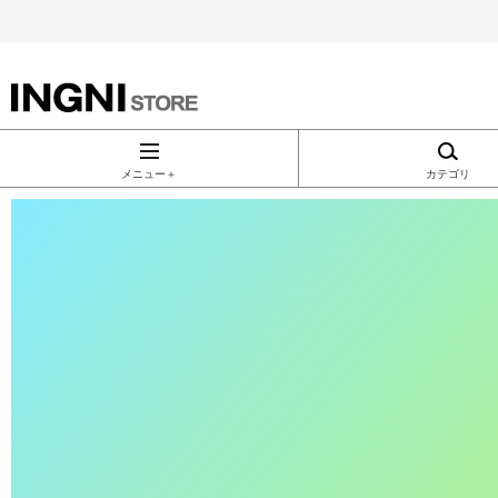
INGNI（イン
グ）公式通
メニュー＋
カテゴリ
販｜INGNI
STORE